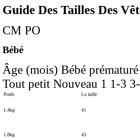
Guide Des Tailles Des Vê
CM
PO
Bébé
Âge (mois)
Bébé prématuré
Tout petit
Nouveau
1
1-3
3
Poids
La taille
1.4kg
41
1.8kg
43