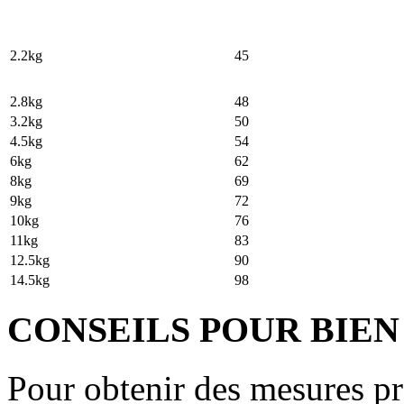
2.2kg
45
2.8kg
48
3.2kg
50
4.5kg
54
6kg
62
8kg
69
9kg
72
10kg
76
11kg
83
12.5kg
90
14.5kg
98
CONSEILS POUR BIEN
Pour obtenir des mesures pr