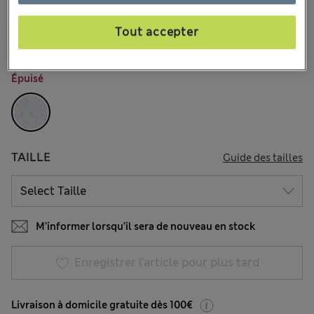
€25,00
Tous les prix incluent les taxes et les frais de douanes
144 les commentaires reçus
Tout accepter
COULEUR:
Crème Assorti
Épuisé
TAILLE
Guide des tailles
M’informer lorsqu’il sera de nouveau en stock
Enregistrer l’article pour plus tard
Livraison à domicile gratuite dès 100€