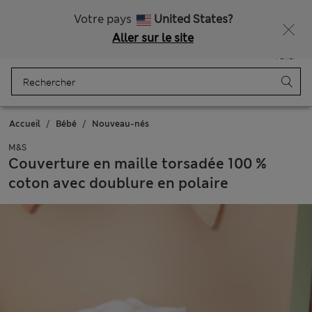
Tous droits payés
Ça vous dirait 10 % de réduction ? Profitez-en avec davantage de récompenses exclusives en vous inscrivant à Sparks
Votre pays
United States?
Aller sur le site
Menu
Se connecter
Enregistré
Panier
Accueil
Bébé
Nouveau-nés
M&S
Couverture en maille torsadée 100 %
coton avec doublure en polaire