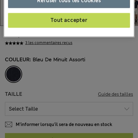
Refuser tous les cookies
Tout accepter
€60,00
Tous les prix incluent les taxes et les frais de douanes
3 les commentaires reçus
COULEUR:
Bleu De Minuit Assorti
TAILLE
Guide des tailles
M’informer lorsqu’il sera de nouveau en stock