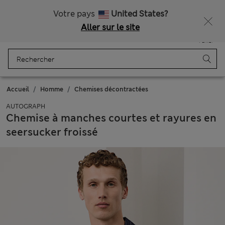
Tous droits payés
Ça vous dirait 10 % de réduction ? Profitez-en avec davantage de récompenses exclusives en vous inscrivant à Sparks
Votre pays
United States?
Aller sur le site
Menu
Se connecter
Enregistré
Panier
Accueil
Homme
Chemises décontractées
AUTOGRAPH
Chemise à manches courtes et rayures en
seersucker froissé