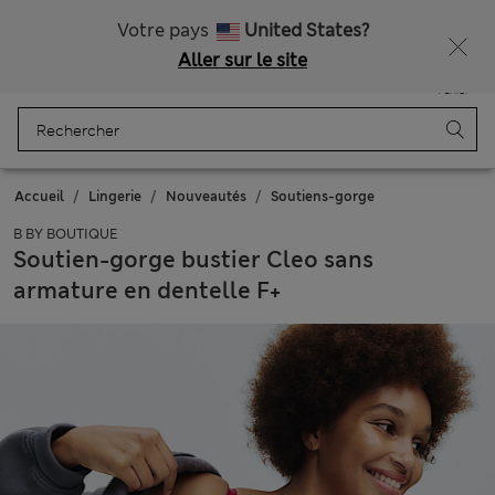
Tous droits payés
Ça vous dirait 15 % de réduction ? Profitez-en avec davantage de récompenses exclusives en vous inscrivant à Sparks
Votre pays
United States?
Aller sur le site
Menu
Se connecter
Enregistré
Panier
Accueil
Lingerie
Nouveautés
Soutiens-gorge
B BY BOUTIQUE
Soutien-gorge bustier Cleo sans
armature en dentelle F+