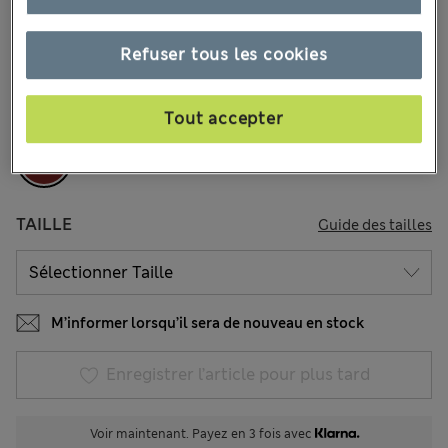
18.00 €
Tous les prix incluent les taxes et les frais de douanes
13 les commentaires reçus
Refuser tous les cookies
COULEUR:
Rouge Foncé Assorti
Épuisé
Tout accepter
TAILLE
Guide des tailles
M’informer lorsqu’il sera de nouveau en stock
Enregistrer l’article pour plus tard
Voir maintenant. Payez en 3 fois avec