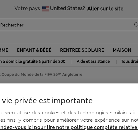
Tous droits payés
Votre pays
United States?
Aller sur le site
MME
ENFANT & BÉBÉ
RENTRÉE SCOLAIRE
MAISON
|
|
n à domicile gratuite à partir de 200
Aide et assistance
Tous droi
rt Coupe du Monde de la FIFA 26™ Angleterre
 la FIFA 26™ Angleterre
 vie privée est importante
te web utilise des cookies et des technologies similaires à
tes fins, y compris pour améliorer votre expérience sur not
ndez-vous ici pour lire notre politique complète relative