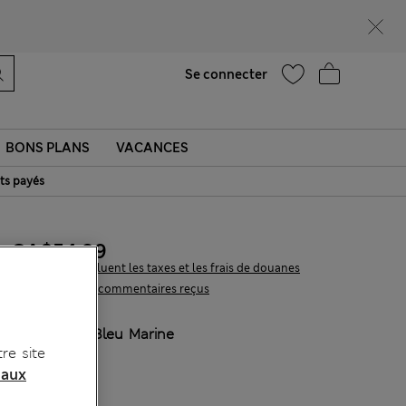
Ça vous dirait 15 % de réduction ? Profitez-en, avec davantage de récompenses exclusives en vous inscrivant à Sparks
Aide
Trouver un magasin
Se connecter
BONS PLANS
VACANCES
ts payés
CA$54,99
Tous les prix incluent les taxes et les frais de douanes
9 les commentaires reçus
COULEUR:
Bleu Marine
re site
Épuisé
 aux