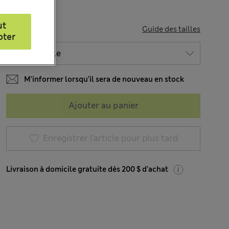
ut
TAILLE
Guide des tailles
pter
M’informer lorsqu’il sera de nouveau en stock
Ajouter au panier
Enregistrer l’article pour plus tard
Livraison à domicile gratuite dès 200 $ d'achat