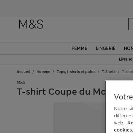
FEMME
LINGERIE
HO
Livraiso
Accueil
Homme
Tops, t-shirts et polos
T-Shirts
T-shi
M&S
T-shirt Coupe du Monde de
Votre
Notre si
différen
web.
Re
cookies.