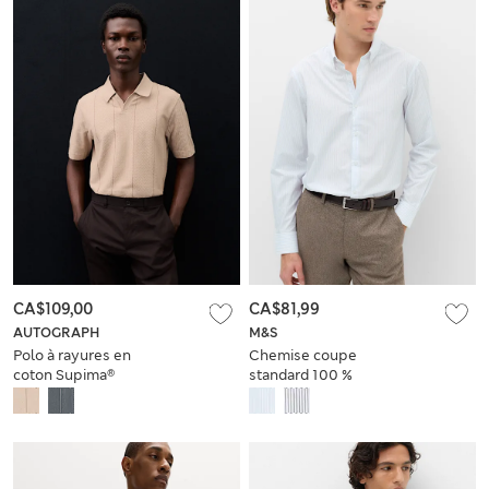
CA$109,00
CA$81,99
AUTOGRAPH
M&S
Polo à rayures en
Chemise coupe
coton Supima®
standard 100 %
coton à rayures