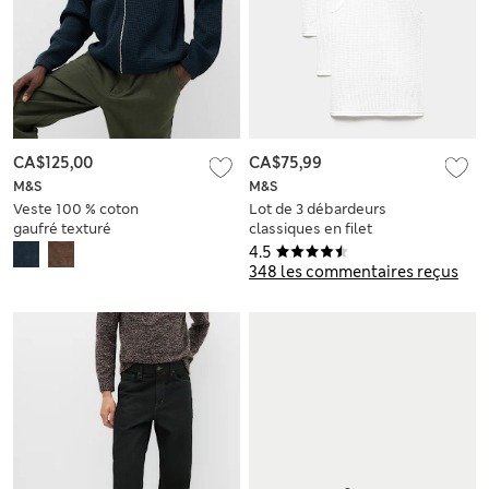
CA$125,00
CA$75,99
M&S
M&S
Veste 100 % coton
Lot de 3 débardeurs
gaufré texturé
classiques en filet
100 % coton
4.5
348 les commentaires reçus