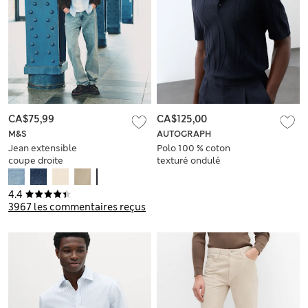
CA$75,99
CA$125,00
M&S
AUTOGRAPH
Jean extensible
Polo 100 % coton
coupe droite
texturé ondulé
4.4
3967 les commentaires reçus