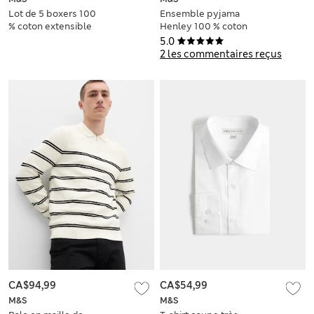
Lot de 5 boxers 100
Ensemble pyjama
% coton extensible
Henley 100 % coton
à carreaux
5.0
2 les commentaires reçus
CA$94,99
CA$54,99
M&S
M&S