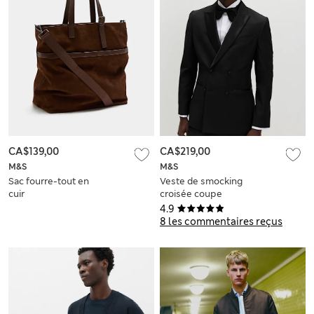
CA$139,00
CA$219,00
M&S
M&S
Sac fourre-tout en
Veste de smocking
cuir
croisée coupe
cintrée
4.9
8 les commentaires reçus