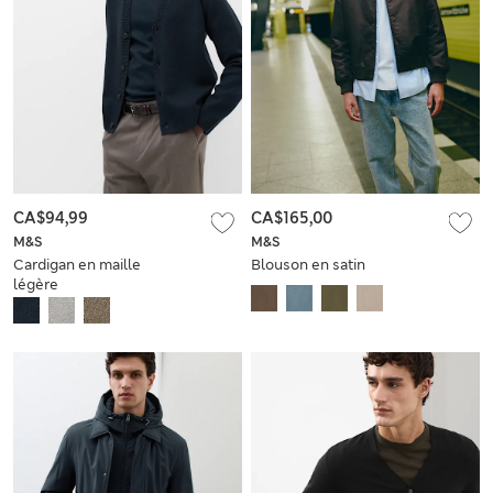
CA$94,99
CA$165,00
M&S
M&S
Cardigan en maille
Blouson en satin
légère