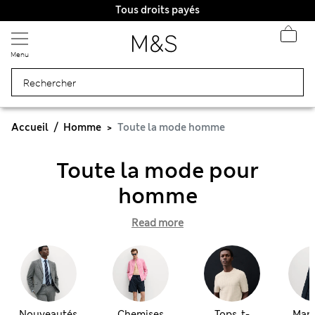
Tous droits payés
Menu
Accueil
Homme
Toute la mode homme
Toute la mode pour
homme
Read more
Nouveautés
Chemises
Tops, t-
Man