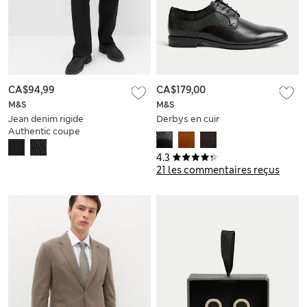
CA$94,99
CA$179,00
M&S
M&S
Jean denim rigide
Derbys en cuir
Authentic coupe
large
4.3
21 les commentaires reçus