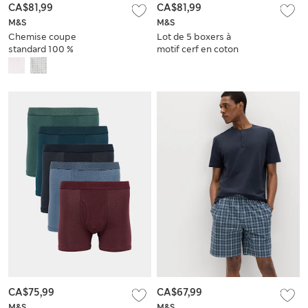
CA$81,99
CA$81,99
M&S
M&S
Chemise coupe
Lot de 5 boxers à
standard 100 %
motif cerf en coton
coton à carreaux
extensible
CA$75,99
CA$67,99
M&S
M&S