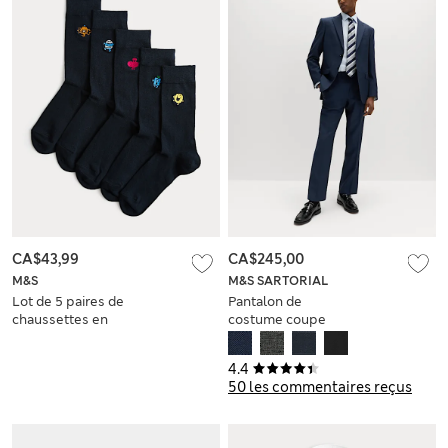
CA$43,99
CA$245,00
M&S
M&S SARTORIAL
Lot de 5 paires de
Pantalon de
chaussettes en
costume coupe
coton brodé Mr Men
standard 100 % laine
de première qualité
4.4
50 les commentaires reçus