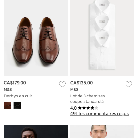
CA$179,00
CA$135,00
M&S
M&S
Derbys en cuir
Lot de 3 chemises
coupe standard à
manches longues,
4.0
repassage facile
491 les commentaires reçus