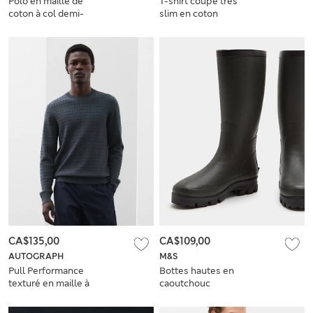
Polo en maille de
T-shirt coupe très
coton à col demi-
slim en coton
zippé
mélangé
CA$135,00
CA$109,00
AUTOGRAPH
M&S
Pull Performance
Bottes hautes en
texturé en maille à
caoutchouc
carreaux