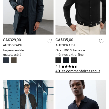
CA$329,00
CA$135,00
AUTOGRAPH
AUTOGRAPH
Imperméable
Gilet 100 % laine de
matelassé à
mérinos extra-fine
capuche amovible
4.5
40 les commentaires reçus