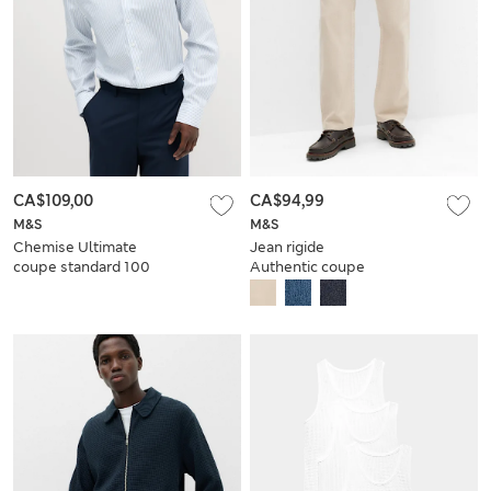
CA$109,00
CA$94,99
M&S
M&S
Chemise Ultimate
Jean rigide
coupe standard 100
Authentic coupe
% coton à rayures
droite et
sans repassage
décontractée