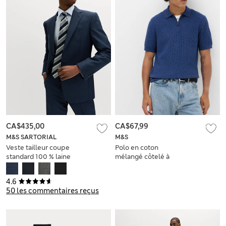
CA$435,00
CA$67,99
M&S SARTORIAL
M&S
Veste tailleur coupe
Polo en coton
standard 100 % laine
mélangé côtelé à
de première qualité
fermeture zippée
4.6
50 les commentaires reçus