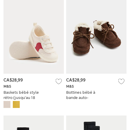
CA$28,99
CA$28,99
M&S
M&S
Baskets bébé style
Bottines bébé à
rétro (jusqu’au 18
bande auto-
mois)
agrippante avec
doublure imitation
peau de mouton