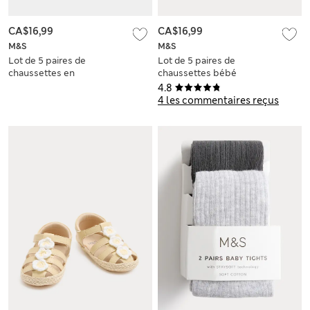
CA$16,99
CA$16,99
M&S
M&S
Lot de 5 paires de
Lot de 5 paires de
chaussettes en
chaussettes bébé
coton côtelé
en coton avec nœud
4.8
(jusqu’au 2 ans)
(jusqu'au 2 ans)
4 les commentaires reçus