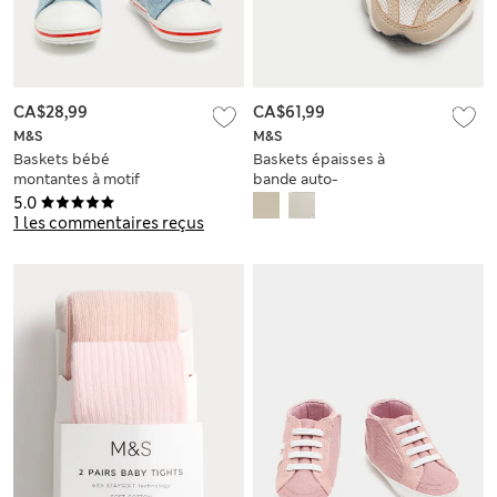
CA$28,99
CA$61,99
M&S
M&S
Baskets bébé
Baskets épaisses à
montantes à motif
bande auto-
fraise (jusqu’au 18
agrippante (du 15 au
5.0
mois)
20,5)
1 les commentaires reçus