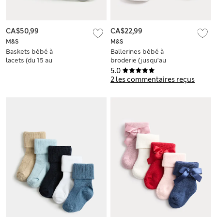
CA$50,99
CA$22,99
M&S
M&S
Baskets bébé à
Ballerines bébé à
lacets (du 15 au
broderie (jusqu’au
20,5)
18 mois)
5.0
2 les commentaires reçus