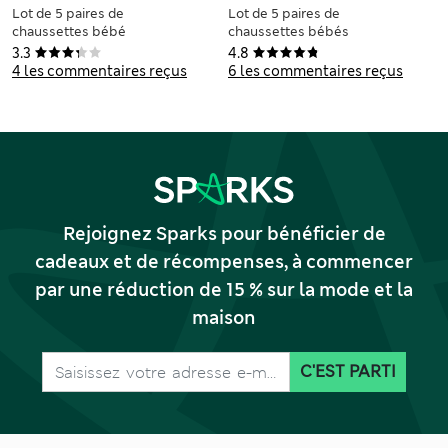
Lot de 5 paires de
Lot de 5 paires de
chaussettes bébé
chaussettes bébés
en coton (jusqu'au 3
en coton côtelé
3.3
4.8
ans)
(jusqu'au 2 ans)
4 les commentaires reçus
6 les commentaires reçus
Rejoignez Sparks pour bénéficier de
cadeaux et de récompenses, à commencer
par une réduction de 15 % sur la mode et la
maison
C'EST PARTI