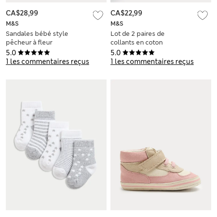
CA$28,99
CA$22,99
M&S
M&S
Sandales bébé style
Lot de 2 paires de
pêcheur à fleur
collants en coton
(jusqu’au 18 mois)
côtelé (jusqu’au 3
5.0
5.0
ans)
1 les commentaires reçus
1 les commentaires reçus