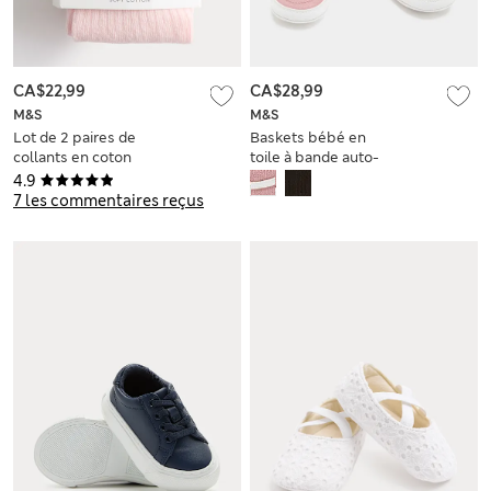
CA$22,99
CA$28,99
M&S
M&S
Lot de 2 paires de
Baskets bébé en
collants en coton
toile à bande auto-
côtelé (jusqu’au 3
agrippante (jusqu’au
4.9
ans)
18 mois)
7 les commentaires reçus