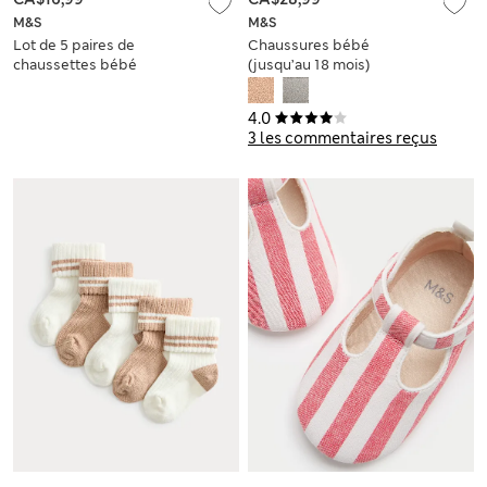
M&S
M&S
Lot de 5 paires de
Chaussures bébé
chaussettes bébé
(jusqu’au 18 mois)
en coton (jusqu'au 2
ans)
4.0
3 les commentaires reçus