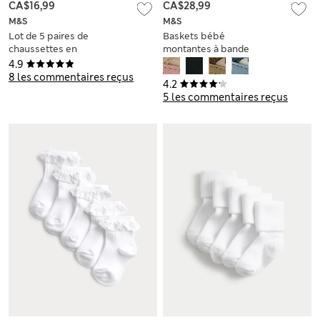
CA$16,99
CA$28,99
M&S
M&S
Lot de 5 paires de
Baskets bébé
chaussettes en
montantes à bande
éponge de coton à
auto-agrippante
4.9
étoiles (jusqu’au 2
(jusqu’au 18 mois)
8 les commentaires reçus
4.2
ans)
5 les commentaires reçus