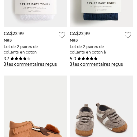
CA$22,99
CA$22,99
M&S
M&S
Lot de 2 paires de
Lot de 2 paires de
collants en coton
collants en coton à
pèlerine côtelé
nœud (jusqu’au 3
3.7
5.0
(jusqu’au 2 ans)
ans)
3 les commentaires reçus
3 les commentaires reçus