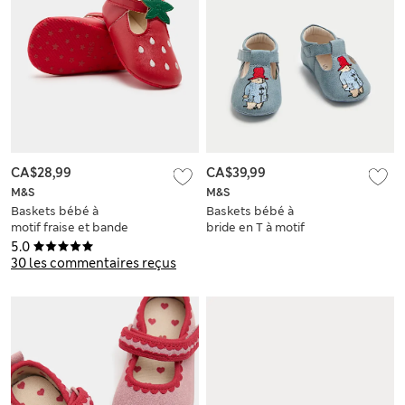
CA$28,99
CA$39,99
M&S
M&S
Baskets bébé à
Baskets bébé à
motif fraise et bande
bride en T à motif
auto-agrippante
Paddington™
5.0
(jusqu’au 18 mois)
(jusqu’au 18 mois)
30 les commentaires reçus