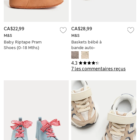
CA$22,99
CA$28,99
M&S
M&S
Baby Riptape Pram
Baskets bébé à
Shoes (0-18 Mths)
bande auto-
agrippante (jusqu’au
18 mois)
4.3
7 les commentaires reçus