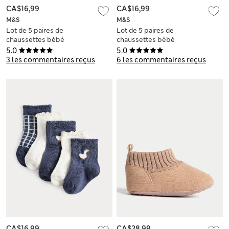
CA$16,99
CA$16,99
M&S
M&S
Lot de 5 paires de
Lot de 5 paires de
chaussettes bébé
chaussettes bébé
en coton à volant
en coton (jusqu'au 2
5.0
5.0
(jusqu'au 3 ans)
ans)
3 les commentaires reçus
6 les commentaires reçus
CA$16,99
CA$28,99