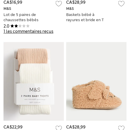
CA$16,99
CA$28,99
M&S
M&S
Lot de 5 paires de
Baskets bébé à
chaussettes bébés
rayures et bride en T
en coton à rayures
(jusqu’au 18 mois)
2.0
(jusqu’au 3 ans)
1 les commentaires reçus
CA$22,99
CA$28,99