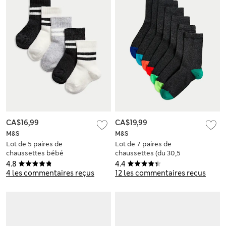
CA$16,99
CA$19,99
M&S
M&S
Lot de 5 paires de
Lot de 7 paires de
chaussettes bébé
chaussettes (du 30,5
en coton (jusqu'au 3
au 42)
4.8
4.4
ans)
4 les commentaires reçus
12 les commentaires reçus