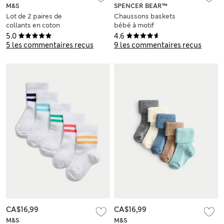
M&S
SPENCER BEAR™
Lot de 2 paires de
Chaussons baskets
collants en coton
bébé à motif
côtelé (jusqu’au 3
Spencer Bear™
5.0
4.6
ans)
(jusqu’au 18 mois)
5 les commentaires reçus
9 les commentaires reçus
CA$16,99
CA$16,99
M&S
M&S