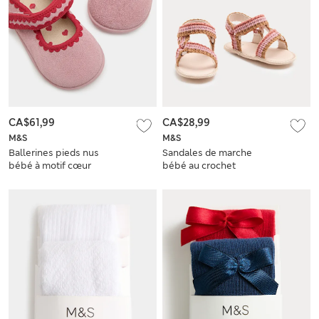
CA$61,99
CA$28,99
M&S
M&S
Ballerines pieds nus
Sandales de marche
bébé à motif cœur
bébé au crochet
(du 8,6 au 21,5)
(jusqu’au 18 mois)