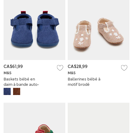
CA$61,99
CA$28,99
M&S
M&S
Baskets bébé en
Ballerines bébé à
daim à bande auto-
motif brodé
agrippante en T (du
(jusqu’au 18 mois)
8,6 au 21,5)