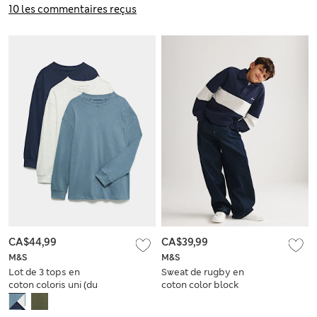
(du 2 au 14 ans)
10 les commentaires reçus
CA$44,99
CA$39,99
M&S
M&S
Lot de 3 tops en
Sweat de rugby en
coton coloris uni (du
coton color block
6 au 16 ans)
(du 6 au 16 ans)