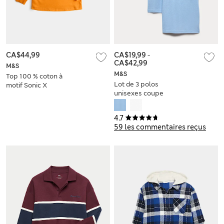
CA$44,99
CA$19,99
-
CA$42,99
M&S
M&S
Top 100 % coton à
Lot de 3 polos
motif Sonic X
unisexes coupe
McLaren™ (du 2 au 8
cintrée anti-taches,
ans)
parfaits pour l’école
4.7
(du 2 au 18 ans)
59 les commentaires reçus