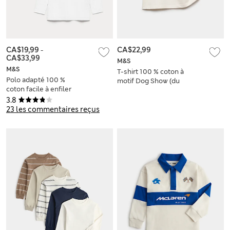
CA$19,99
-
CA$22,99
CA$33,99
M&S
M&S
T-shirt 100 % coton à
Polo adapté 100 %
motif Dog Show (du
coton facile à enfiler
6 au 16 ans)
doté de la
3.8
technologie
23 les commentaires reçus
StayNew™ (du 3 au
18 ans)