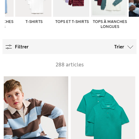
ANCHES
T-SHIRTS
TOPS ET T-SHIRTS
TOPS À MANCHES
TES
LONGUES
Filtrer
Trier
288 articles