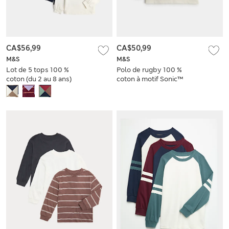
CA$56,99
CA$50,99
M&S
M&S
Lot de 5 tops 100 %
Polo de rugby 100 %
coton (du 2 au 8 ans)
coton à motif Sonic™️
X McLaren™️ (du 2 au
8 ans)