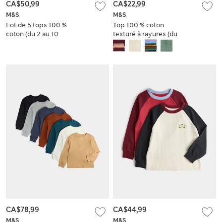
CA$50,99
CA$22,99
M&S
M&S
Lot de 5 tops 100 %
Top 100 % coton
coton (du 2 au 10
texturé à rayures (du
ans)
2 au 8 ans)
CA$78,99
CA$44,99
M&S
M&S