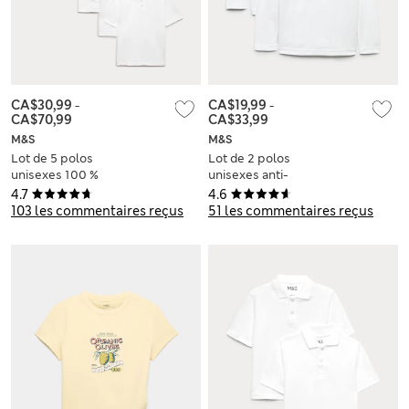
CA$30,99
-
CA$19,99
-
CA$70,99
CA$33,99
M&S
M&S
Lot de 5 polos
Lot de 2 polos
unisexes 100 %
unisexes anti-
coton, parfaits pour
taches100 % coton,
4.7
4.6
l’école (du 2 au 18
parfaits pour l’école
103 les commentaires reçus
51 les commentaires reçus
ans)
(du 2 au 18 ans)