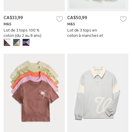
CA$33,99
CA$50,99
M&S
M&S
Lot de 3 tops 100 %
Lot de 3 tops en
coton (du 2 au 8 ans)
coton à manches et
rayures (du 6 au 16
ans)