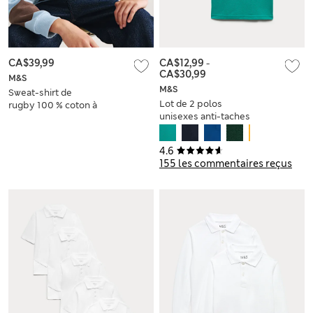
CA$39,99
CA$12,99
-
CA$30,99
M&S
M&S
Sweat-shirt de
Lot de 2 polos
rugby 100 % coton à
unisexes anti-taches
rayures (du 6 au 16
parfaits pour l’école
ans)
(du 2 au 18 ans)
4.6
155 les commentaires reçus