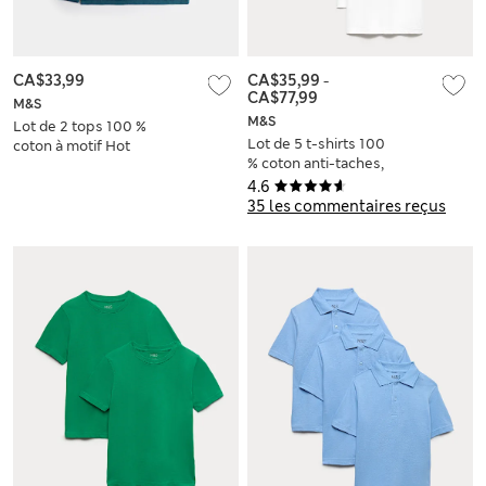
CA$33,99
CA$35,99
-
CA$77,99
M&S
M&S
Lot de 2 tops 100 %
Lot de 5 t-shirts 100
coton à motif Hot
% coton anti-taches,
Wheels™ (du 2 au 8
parfaits pour l’école
ans)
4.6
(du 2 au 16 ans)
35 les commentaires reçus