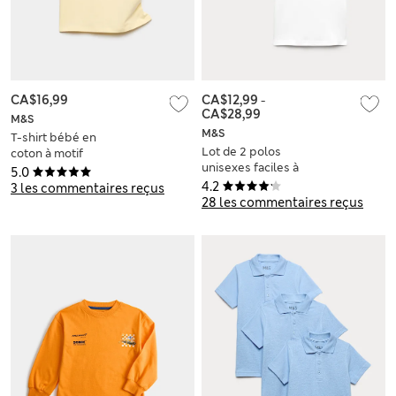
CA$16,99
CA$12,99
-
CA$28,99
M&S
M&S
T-shirt bébé en
Lot de 2 polos
coton à motif
unisexes faciles à
graphique olives (du
5.0
porter, parfaits pour
6 au 16 ans)
4.2
3 les commentaires reçus
l’école (du 3 au 18
28 les commentaires reçus
ans)