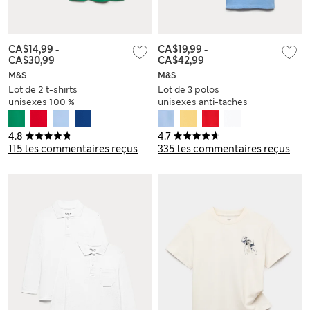
CA$14,99
-
CA$19,99
-
CA$30,99
CA$42,99
M&S
M&S
Lot de 2 t-shirts
Lot de 3 polos
unisexes 100 %
unisexes anti-taches
coton, parfaits pour
parfaits pour l’école
l’école (du 2 au 16
(du 2 au 18 ans)
4.8
4.7
ans)
115 les commentaires reçus
335 les commentaires reçus