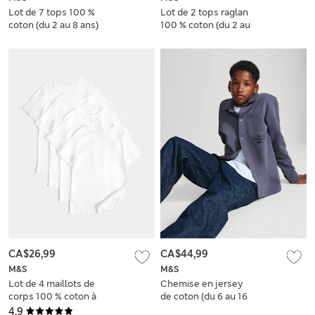
Lot de 7 tops 100 %
Lot de 2 tops raglan
coton (du 2 au 8 ans)
100 % coton (du 2 au
8 ans)
CA$26,99
CA$44,99
M&S
M&S
Lot de 4 maillots de
Chemise en jersey
corps 100 % coton à
de coton (du 6 au 16
manches courtes
ans)
4.9