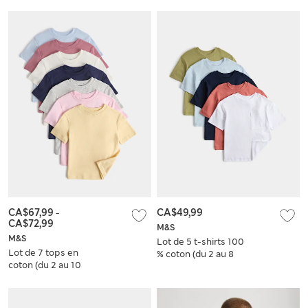
CA$67,99
-
CA$49,99
CA$72,99
M&S
M&S
Lot de 5 t-shirts 100
Lot de 7 tops en
% coton (du 2 au 8
coton (du 2 au 10
ans)
ans)