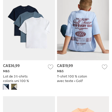
CA$36,99
CA$19,99
M&S
M&S
Lot de 3 t-shirts
T-shirt 100 % coton
coloris uni 100 %
avec texte « Golf
coton (du 6 au 16
Tour » (du 6 au 16
ans)
ans)