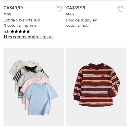
CA$49,99
CA$39,99
M&S
M&S
Lot de 5 t-shirts 100
Polo de rugby en
% coton à imprimé
coton à motif
palmier (du 2 au 8
graphique appliqué
5.0
ans)
(du 6 au 16 ans)
1 les commentaires reçus