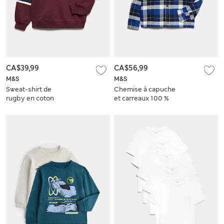
CA$39,99
CA$56,99
M&S
M&S
Sweat-shirt de
Chemise à capuche
rugby en coton
et carreaux 100 %
color block (du 6 au
coton (du 6 au 16
16 ans)
ans)