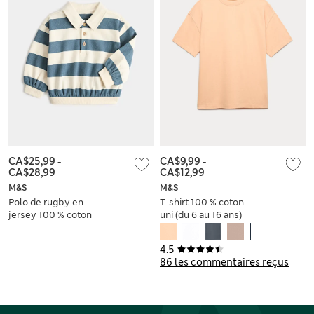
CA$25,99
-
CA$9,99
-
CA$28,99
CA$12,99
M&S
M&S
Polo de rugby en
T-shirt 100 % coton
jersey 100 % coton
uni (du 6 au 16 ans)
(jusqu’au 5 ans)
4.5
86 les commentaires reçus