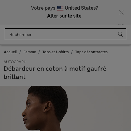
Tous droits payés
Ça vous dirait 15 % de réduction ? Profitez-en, avec davantage de récompenses exclusives en vous inscrivant à Sparks
Votre pays
United States?
Aller sur le site
Menu
Se connecter
Enregistré
Panier
Accueil
Femme
Tops et t-shirts
Tops décontractés
AUTOGRAPH
Débardeur en coton à motif gaufré
brillant