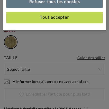
CA$72,99
Refuser tous les cookies
Tous les prix incluent les taxes et les frais de douanes
16 les commentaires reçus
Tout accepter
COULEUR:
Mousse
Épuisé
TAILLE
Guide des tailles
M’informer lorsqu’il sera de nouveau en stock
Enregistrer l’article pour plus tard