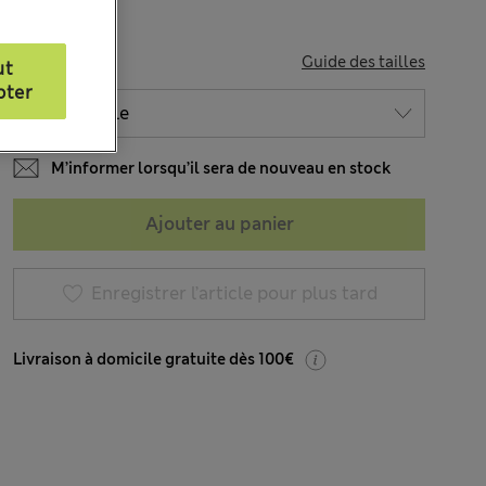
TAILLE
Guide des tailles
ut
pter
M’informer lorsqu’il sera de nouveau en stock
Ajouter au panier
Enregistrer l’article pour plus tard
Livraison à domicile gratuite dès 100€