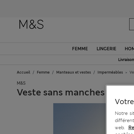
FEMME
LINGERIE
HO
Livraison
Accueil
Femme
Manteaux et vestes
Imperméables
Ve
M&S
Veste sans manches pratiqu
Votre
Notre si
différen
web.
Re