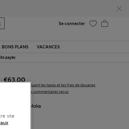
Aide
Se connecter
BONS PLANS
VACANCES
its payés
€63,00
Tous les prix incluent les taxes et les frais de douanes
33 les commentaires reçus
COULEUR:
Moka
Épuisé
re site
 aux