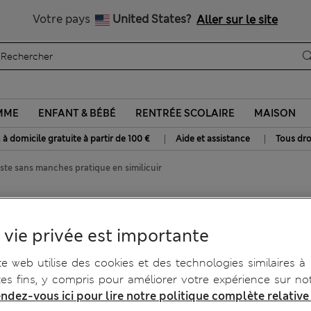
Livraison gratuite dès 100€
Votre pays
United States?
Aller sur le site
MME
ENFANT & BÉBÉ
RENTRÉE SCOLAIRE
MAISON
|
|
 à domicile gratuite à partir de 100 €
Aide et assistance
Tous dro
ste sans manches pratique en similicuir
e en similicuir
 vie privée est importante
te web utilise des cookies et des technologies similaires à
tes fins, y compris pour améliorer votre expérience sur not
ndez-vous ici pour lire notre politique complète relative