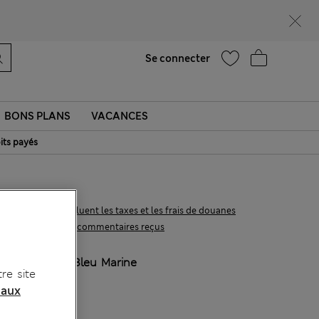
UR
Aide
Se connecter
BONS PLANS
VACANCES
its payés
€210,00
Tous les prix incluent les taxes et les frais de douanes
9 les commentaires reçus
COULEUR:
Bleu Marine
re site
 aux