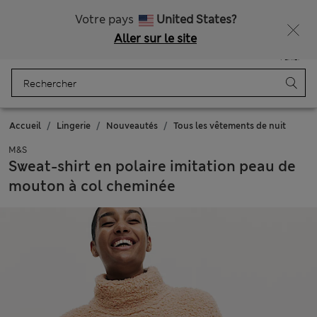
Tous droits payés
Ça vous dirait 10 % de réduction ? Profitez-en avec davantage de récompenses exclusives en vous inscrivant à Sparks
Votre pays
United States?
Aller sur le site
Menu
Se connecter
Enregistré
Panier
Accueil
Lingerie
Nouveautés
Tous les vêtements de nuit
M&S
Sweat-shirt en polaire imitation peau de
mouton à col cheminée