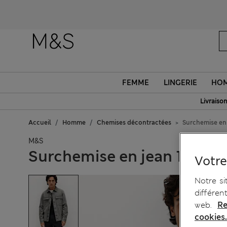
O
FEMME
LINGERIE
HO
Livraison
Accueil
Homme
Chemises décontractées
Surchemise en
M&S
Surchemise en jean 100 % 
Votre
Notre si
différen
web.
Re
cookies.