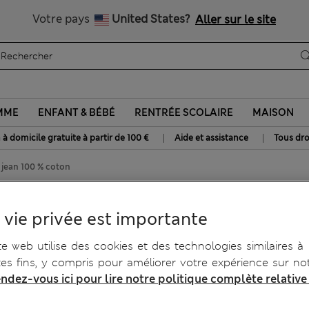
btenez 15 % de réduction, avec un cadeau en plus - DERNIER JO
Tous droits payés
Votre pays
United States?
Aller sur le site
MME
ENFANT & BÉBÉ
RENTRÉE SCOLAIRE
MAISON
|
|
 à domicile gratuite à partir de 100 €
Aide et assistance
Tous dro
 jean 100 % coton
coton
 vie privée est importante
te web utilise des cookies et des technologies similaires à
tes fins, y compris pour améliorer votre expérience sur not
ndez-vous ici pour lire notre politique complète relative