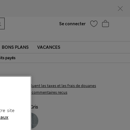
UR
Aide
Se connecter
BONS PLANS
VACANCES
its payés
€65,00
Tous les prix incluent les taxes et les frais de douanes
4 les commentaires reçus
COULEUR:
Gris
re site
 aux