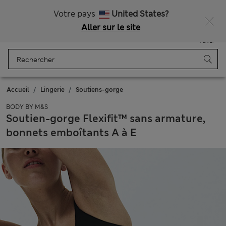
Tous droits payés
Ça vous dirait 10 % de réduction ? Profitez-en avec davantage de récompenses exclusives en vous inscrivant à Sparks
Votre pays
United States?
Aller sur le site
Menu
Se connecter
Enregistré
Panier
Accueil
Lingerie
Soutiens-gorge
BODY BY M&S
Soutien-gorge Flexifit™ sans armature,
bonnets emboîtants A à E