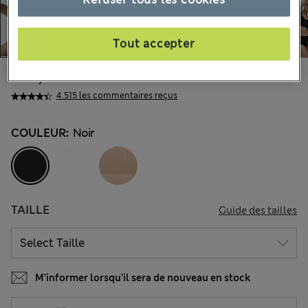
Tout accepter
€32,00
Tous les prix incluent les taxes et les frais de douanes
4.515 les commentaires reçus
COULEUR:
Noir
TAILLE
Guide des tailles
M’informer lorsqu’il sera de nouveau en stock