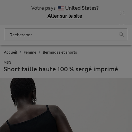
Tous droits payés
Votre pays
United States?
Aller sur le site
Menu
Se connecter
Enregistré
Panier
Accueil
Femme
Bermudas et shorts
M&S
Short taille haute 100 % sergé imprimé