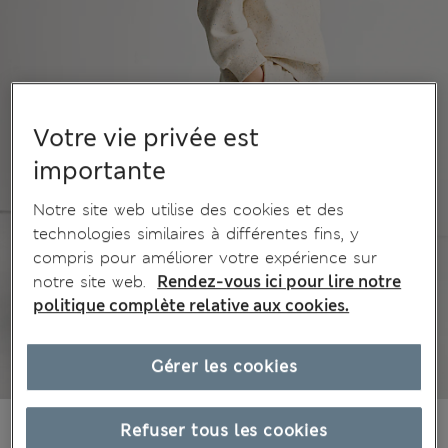
Votre vie privée est
importante
Notre site web utilise des cookies et des
technologies similaires à différentes fins, y
compris pour améliorer votre expérience sur
notre site web.
Rendez-vous ici pour lire notre
politique complète relative aux cookies.
Gérer les cookies
€5,95
Tous les prix incluent les taxes et les frais de douanes
Refuser tous les cookies