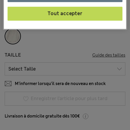
Tout accepter
COULEUR:
Multi
Épuisé
TAILLE
Guide des tailles
M’informer lorsqu’il sera de nouveau en stock
Enregistrer l’article pour plus tard
Livraison à domicile gratuite dès 100€