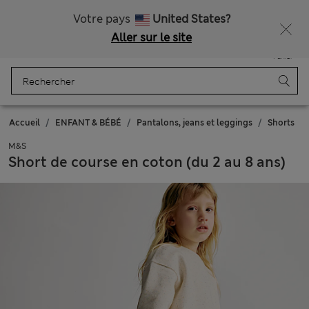
Tous droits payés
Votre pays
United States?
Aller sur le site
Menu
Se connecter
Enregistré
Panier
Accueil
ENFANT & BÉBÉ
Pantalons, jeans et leggings
Shorts
M&S
Short de course en coton (du 2 au 8 ans)