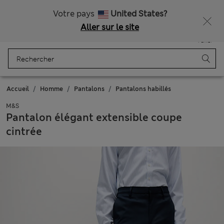
Tous droits payés
Votre pays
United States?
Aller sur le site
Menu
Se connecter
Enregistré
Panier
Accueil
Homme
Pantalons
Pantalons habillés
M&S
Pantalon élégant extensible coupe
cintrée