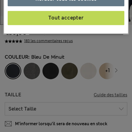
Tout accepter
€39,00
Tous les prix incluent les taxes et les frais de douanes
183 les commentaires reçus
COULEUR:
Bleu De Minuit
+1
TAILLE
Guide des tailles
M’informer lorsqu’il sera de nouveau en stock