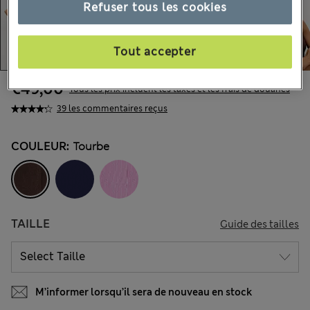
Refuser tous les cookies
Tout accepter
€49,00
Tous les prix incluent les taxes et les frais de douanes
39 les commentaires reçus
COULEUR:
Tourbe
TAILLE
Guide des tailles
M’informer lorsqu’il sera de nouveau en stock