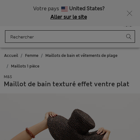
Tous droits payés
Ça vous dirait 10 % de réduction ? Profitez-en avec davantage de récompenses exclusives en vous inscrivant à Sparks
Votre pays
United States?
Aller sur le site
Menu
Se connecter
Enregistré
Panier
Accueil
Femme
Maillots de bain et vêtements de plage
Maillots 1 pièce
M&S
Maillot de bain texturé effet ventre plat