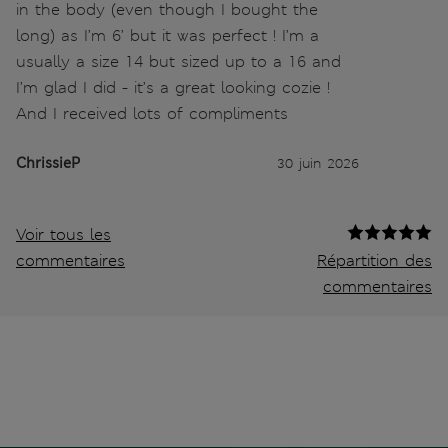
in the body (even though I bought the
long) as I’m 6’ but it was perfect ! I’m a
usually a size 14 but sized up to a 16 and
I’m glad I did - it’s a great looking cozie !
And I received lots of compliments
ChrissieP
30 juin 2026
Voir tous les
commentaires
Répartition des
commentaires