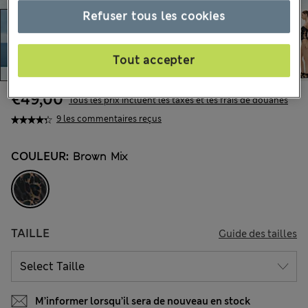
Refuser tous les cookies
Tout accepter
€49,00
Tous les prix incluent les taxes et les frais de douanes
9 les commentaires reçus
COULEUR:
Brown Mix
TAILLE
Guide des tailles
M’informer lorsqu’il sera de nouveau en stock