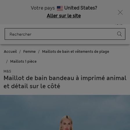
Tous droits payés
Ça vous dirait 10 % de réduction ? Profitez-en avec davantage de récompenses exclusives en vous inscrivant à Sparks
Votre pays
United States?
Aller sur le site
Menu
Se connecter
Enregistré
Panier
Accueil
Femme
Maillots de bain et vêtements de plage
Maillots 1 pièce
M&S
Maillot de bain bandeau à imprimé animal
et détail sur le côté