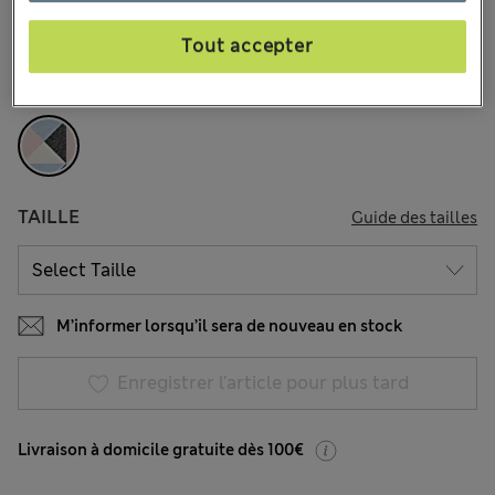
14 les commentaires reçus
Tout accepter
COULEUR:
Bleu Tendre Assorti
Épuisé
TAILLE
Guide des tailles
M’informer lorsqu’il sera de nouveau en stock
Enregistrer l’article pour plus tard
Livraison à domicile gratuite dès 100€