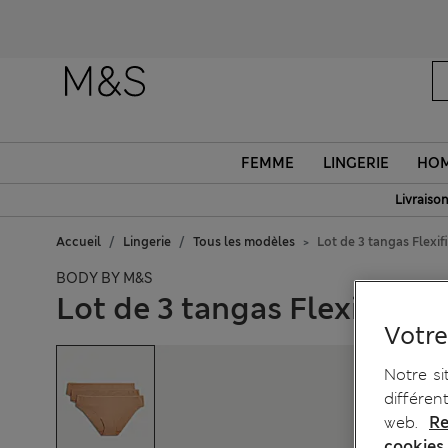
FEMME
LINGERIE
HO
Livraison
Accueil
Lingerie
Tous les modèles
Lot de 3 tangas Flexi
BODY BY M&S
Lot de 3 tangas Flexifit™ 
Votre
Notre si
différen
web.
Re
cookies.