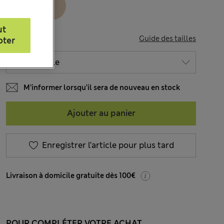
ut
TAILLE
Guide des tailles
pter
M’informer lorsqu’il sera de nouveau en stock
Ajouter au panier
Enregistrer l’article pour plus tard
Livraison à domicile gratuite dès 100€
POUR COMPLÉTER VOTRE ACHAT