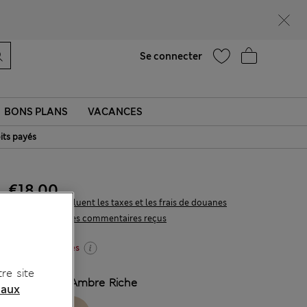
Ça vous dirait 10 % de réduction ? Profitez-en avec davantage de récompenses exclusives en vous inscrivant à Sparks
Aide
Se connecter
BONS PLANS
VACANCES
its payés
€18,00
Tous les prix incluent les taxes et les frais de douanes
152 les commentaires reçus
3 pour 2 Culottes
re site
COULEUR:
Ambre Riche
 aux