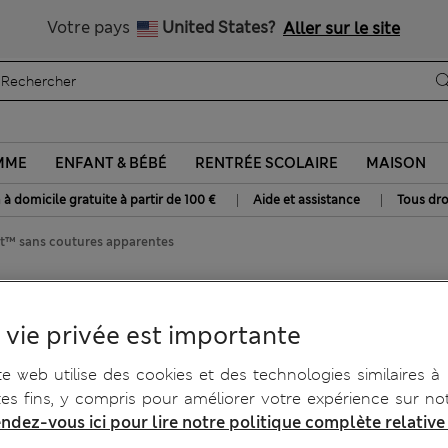
Tous droits payés
Votre pays
United States?
Aller sur le site
MME
ENFANT & BÉBÉ
RENTRÉE SCOLAIRE
MAISON
|
|
 à domicile gratuite à partir de 100 €
Aide et assistance
Tous dro
fit™ sans coutures apparentes
sans coutures apparentes
 vie privée est importante
te web utilise des cookies et des technologies similaires à
tes fins, y compris pour améliorer votre expérience sur not
ndez-vous ici pour lire notre politique complète relative