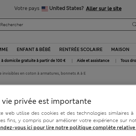
Tous droits payés
Votre pays
United States?
Aller sur le site
MME
ENFANT & BÉBÉ
RENTRÉE SCOLAIRE
MAISON
|
|
 à domicile gratuite à partir de 100 €
Aide et assistance
Tous dro
 invisibles en coton à armatures, bonnets A à E
visibles en coton à
 vie privée est importante
te web utilise des cookies et des technologies similaires à
tes fins, y compris pour améliorer votre expérience sur not
ndez-vous ici pour lire notre politique complète relative