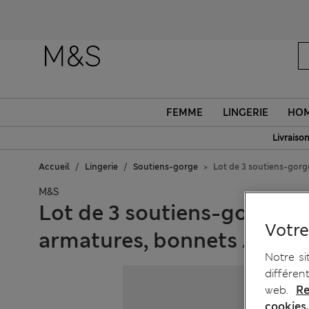
FEMME
LINGERIE
HO
Livraison
Accueil
Lingerie
Soutiens-gorge
Lot de 3 soutiens-gorge
M&S
Lot de 3 soutiens-gorge in
Votre
armatures, bonnets A à E
Notre si
différen
web.
Re
cookies.