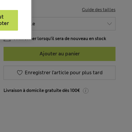
TAILLE
Guide des tailles
ut
pter
M’informer lorsqu’il sera de nouveau en stock
Ajouter au panier
Enregistrer l’article pour plus tard
Livraison à domicile gratuite dès 100€