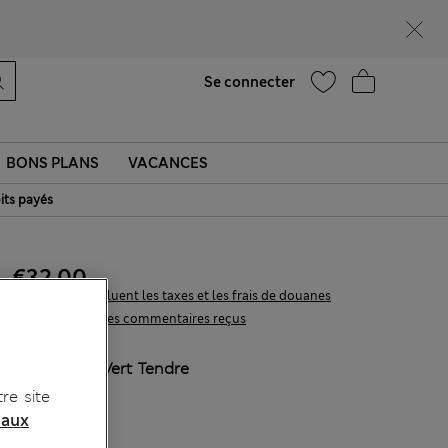
Ça vous dirait 10 % de réduction ? Profitez-en avec davantage de récompenses exclusives en vous inscrivant à Sparks
Aide
Se connecter
BONS PLANS
VACANCES
its payés
€32,00
Tous les prix incluent les taxes et les frais de douanes
647 les commentaires reçus
COULEUR:
Vert Tendre
re site
 aux