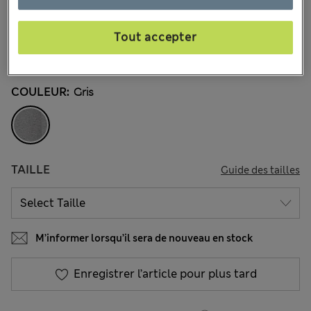
€9,95
Tous les prix incluent les taxes et les frais de douanes
750 les commentaires reçus
Tout accepter
-20 % dès 2 articles achetés
COULEUR:
Gris
TAILLE
Guide des tailles
M’informer lorsqu’il sera de nouveau en stock
Enregistrer l’article pour plus tard