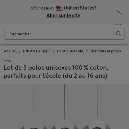
Tous droits payés
Votre pays
United States?
Aller sur le site
Menu
Se connecter
Enregistré
Panier
Accueil
ENFANT & BÉBÉ
Boutique école
Chemises et polos
M&S
Lot de 3 polos unisexes 100 % coton,
parfaits pour l’école (du 2 au 16 ans)