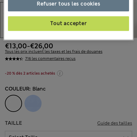
Refuser tous les cookies
Tout accepter
€13,00
-
€26,00
Tous les prix incluent les taxes et les frais de douanes
716 les commentaires reçus
-20 % dès 2 articles achetés
COULEUR:
Blanc
TAILLE
Guide des tailles