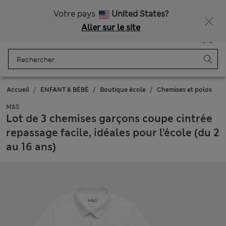
Tous droits payés
Ça vous dirait 10 % de réduction ? Profitez-en avec davantage de récompenses exclusives en vous inscrivant à Sparks
Votre pays
United States?
Aller sur le site
Menu
Se connecter
Enregistré
Panier
Accueil
ENFANT & BÉBÉ
Boutique école
Chemises et polos
M&S
Lot de 3 chemises garçons coupe cintrée
repassage facile, idéales pour l’école (du 2
au 16 ans)