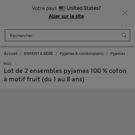
Tous droits payés
Ça vous dirait 10 % de réduction ? Profitez-en avec davantage de récompenses exclusives en vous inscrivant à Sparks
Votre pays
United States?
Aller sur le site
Menu
Se connecter
Enregistré
Panier
Accueil
ENFANT & BÉBÉ
Pyjamas & combinaisons
Pyjamas
M&S
Lot de 2 ensembles pyjamas 100 % coton
à motif fruit (du 1 au 8 ans)