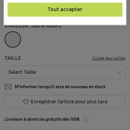
€24,00
Tous les prix incluent les taxes et les frais de douanes
Tout accepter
6 les commentaires reçus
COULEUR:
Jaune Assorti
TAILLE
Guide des tailles
M’informer lorsqu’il sera de nouveau en stock
Enregistrer l’article pour plus tard
Livraison à domicile gratuite dès 100€