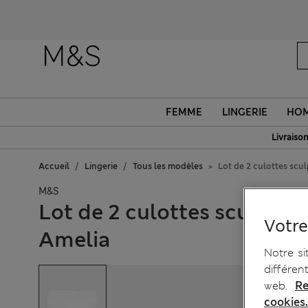
FEMME
LINGERIE
HO
Livraison
Accueil
Lingerie
Tous les modèles
Lot de 2 culottes scu
M&S
Lot de 2 culottes sculptan
Votre
Amelia
Notre si
différen
web.
Re
cookies.