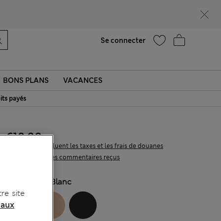
Aide
Se connecter
BONS PLANS
VACANCES
its payés
€18,00
Tous les prix incluent les taxes et les frais de douanes
193 les commentaires reçus
COULEUR:
Blanc
re site
 aux