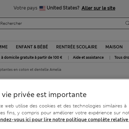
Livraison gratuite dès 100€
Votre pays
United States?
Aller sur le site
MME
ENFANT & BÉBÉ
RENTRÉE SCOLAIRE
MAISON
|
|
 à domicile gratuite à partir de 100 €
Aide et assistance
Tous dro
lptantes en coton et dentelle Amelia
tes en coton et dentelle
 vie privée est importante
te web utilise des cookies et des technologies similaires à
tes fins, y compris pour améliorer votre expérience sur not
ndez-vous ici pour lire notre politique complète relative