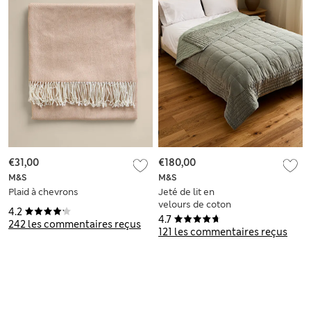
€31,00
€180,00
M&S
M&S
Plaid à chevrons
Jeté de lit en
velours de coton
4.2
ouatiné
4.7
242 les commentaires reçus
121 les commentaires reçus