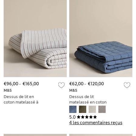
€96,00
-
€165,00
€62,00
-
€120,00
M&S
M&S
Dessus de lit en
Dessus de lit
coton matelassé à
matelassé en coton
rayures
avec lin
5.0
4 les commentaires reçus