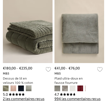
€180,00
-
€235,00
€41,00
-
€76,00
M&S
M&S
Dessus de lit en
Plaid ultra-doux en
velours 100 % coton
fausse fourrure
5.0
4.7
2 les commentaires reçus
994 les commentaires reçus