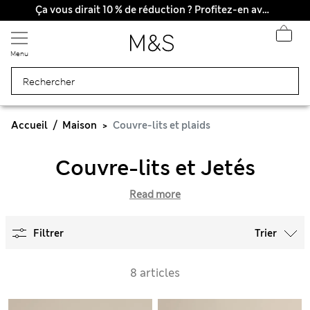
Tous droits payés
Ça vous dirait 10 % de réduction ? Profitez-en avec davantage de récompenses exclusives en vous inscrivant à Sparks
Menu
Accueil
Maison
Couvre-lits et plaids
Couvre-lits et Jetés
Read more
Filtrer
Trier
8 articles