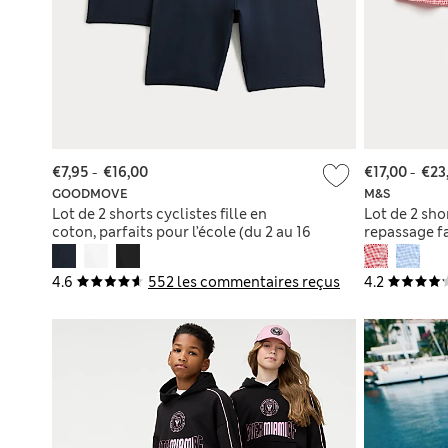
€7,95
-
€16,00
€17,00
-
€23
GOODMOVE
M&S
Lot de 2 shorts cyclistes fille en
Lot de 2 sho
coton, parfaits pour l’école (du 2 au 16
repassage fa
ans)
(du 3 au 14 
4.6
552 les commentaires reçus
4.2