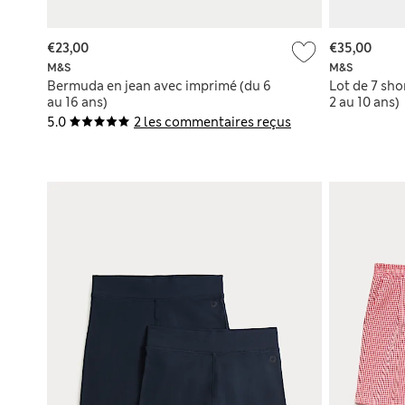
€23,00
€35,00
M&S
M&S
Bermuda en jean avec imprimé (du 6
Lot de 7 sho
au 16 ans)
2 au 10 ans)
5.0
2 les commentaires reçus