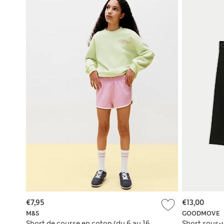
€7,95
€13,00
M&S
GOODMOVE
Short de course en coton (du 6 au 16
Short sous-v