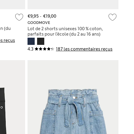
€9,95
-
€19,00
GOODMOVE
on (du
Lot de 2 shorts unisexes 100 % coton,
parfaits pour l’école (du 2 au 16 ans)
s reçus
4.3
187 les commentaires reçus