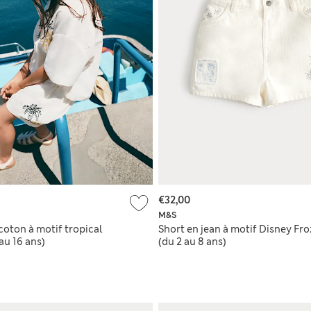
€32,00
M&S
coton à motif tropical
Short en jean à motif Disney Fr
au 16 ans)
(du 2 au 8 ans)