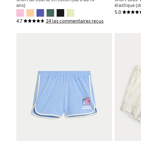
ans)
élastique (d
5.0
4.7
24 les commentaires reçus