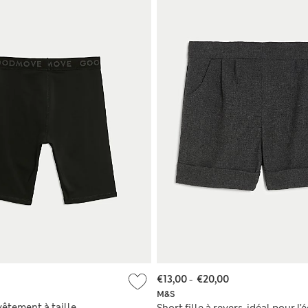
€13,00
-
€20,00
M&S
êtement à taille
Short fille à revers, idéal pour l’