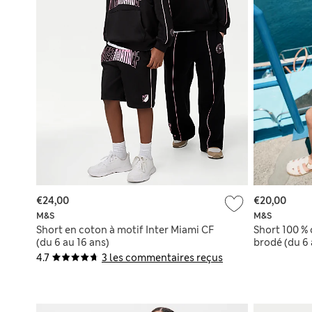
€24,00
€20,00
M&S
M&S
Short en coton à motif Inter Miami CF
Short 100 % 
(du 6 au 16 ans)
brodé (du 6 
4.7
3 les commentaires reçus