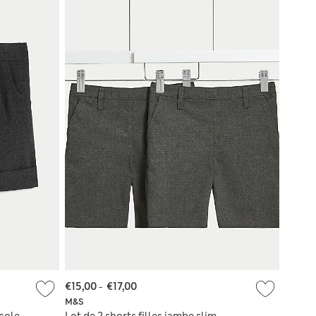
€15,00
-
€17,00
M&S
école
Lot de 2 shorts filles jambe slim,