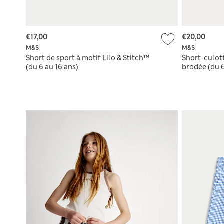
€17,00
€20,00
M&S
M&S
Short de sport à motif Lilo & Stitch™
Short-culot
(du 6 au 16 ans)
brodée (du 6