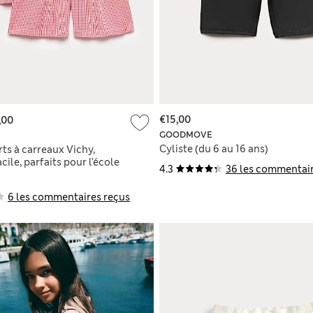
€15,00
,00
GOODMOVE
Cyliste (du 6 au 16 ans)
rts à carreaux Vichy,
cile, parfaits pour l’école
4.3
36 les commentair
ans)
6 les commentaires reçus