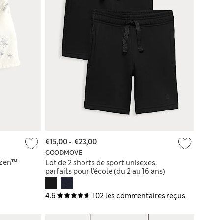
€15,00
-
€23,00
GOODMOVE
ozen™
Lot de 2 shorts de sport unisexes,
parfaits pour l’école (du 2 au 16 ans)
4.6
102 les commentaires reçus