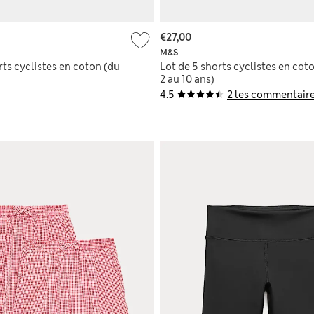
€27,00
M&S
rts cyclistes en coton (du
Lot de 5 shorts cyclistes en cot
2 au 10 ans)
4.5
2 les commentaire