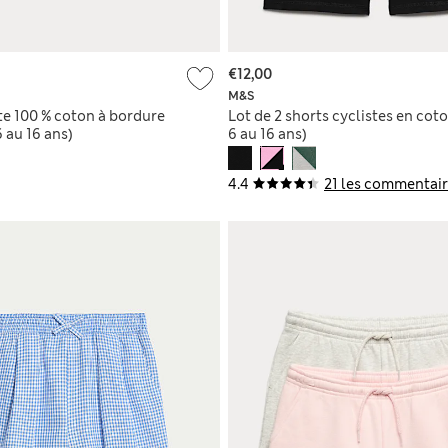
€12,00
M&S
te 100 % coton à bordure
Lot de 2 shorts cyclistes en cot
 au 16 ans)
6 au 16 ans)
4.4
21 les commentair