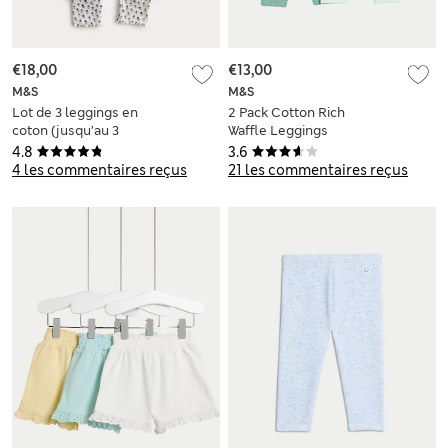
€18,00
€13,00
M&S
M&S
Lot de 3 leggings en
2 Pack Cotton Rich
coton (jusqu’au 3
Waffle Leggings
ans)
(6½lbs-3 Yrs)
4.8
3.6
4 les commentaires reçus
21 les commentaires reçus