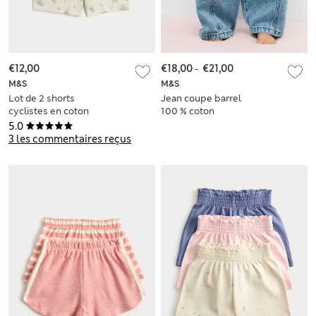
€12,00
€18,00
-
€21,00
M&S
M&S
Lot de 2 shorts
Jean coupe barrel
cyclistes en coton
100 % coton
(jusqu’au 5 ans)
(jusqu’au 5 ans)
5.0
3 les commentaires reçus