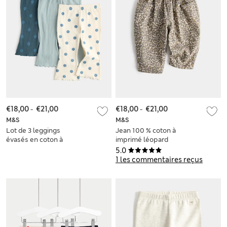
€18,00
-
€21,00
€18,00
-
€21,00
M&S
M&S
Lot de 3 leggings
Jean 100 % coton à
évasés en coton à
imprimé léopard
pois (jusqu’au 5 ans)
(jusqu’au 5 ans)
5.0
1 les commentaires reçus