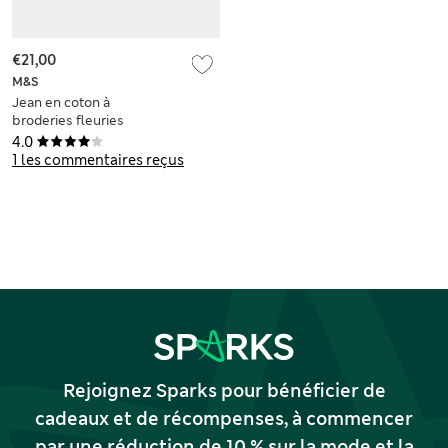
€21,00
M&S
Jean en coton à
broderies fleuries
(du 2 au 8 ans)
4.0
1 les commentaires reçus
Rejoignez Sparks pour bénéficier de
cadeaux et de récompenses, à commencer
par une réduction de 10 % sur la mode et la