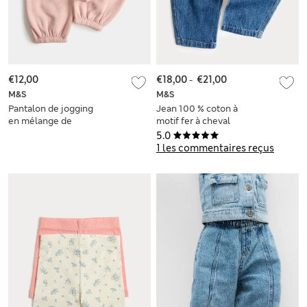
€12,00
€18,00
-
€21,00
M&S
M&S
Pantalon de jogging
Jean 100 % coton à
en mélange de
motif fer à cheval
coton avec doublure
(jusqu’au 5 ans)
5.0
en polaire (jusqu’au
1 les commentaires reçus
3 ans)