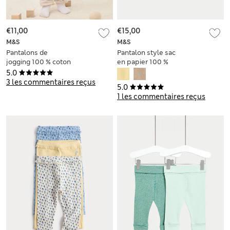
€11,00
€15,00
M&S
M&S
Pantalons de
Pantalon style sac
jogging 100 % coton
en papier 100 %
(jusqu’au 6 ans)
coton (jusqu’au 3
5.0
ans)
3 les commentaires reçus
5.0
1 les commentaires reçus