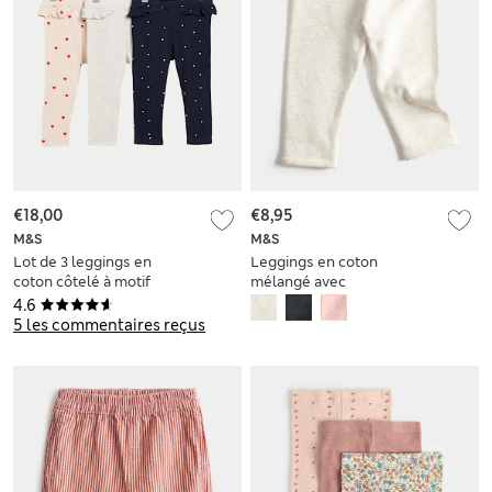
€18,00
€8,95
M&S
M&S
Lot de 3 leggings en
Leggings en coton
coton côtelé à motif
mélangé avec
cœur (jusqu’au 3
doublure en polaire
4.6
ans)
(jusqu’au 3 ans)
5 les commentaires reçus