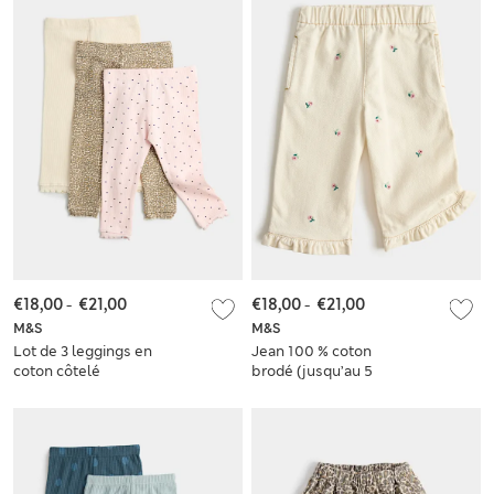
€18,00
-
€21,00
€18,00
-
€21,00
M&S
M&S
Lot de 3 leggings en
Jean 100 % coton
coton côtelé
brodé (jusqu’au 5
(jusqu’au 5 ans)
ans)