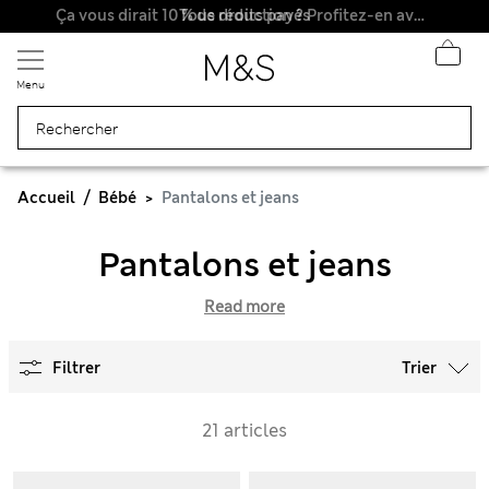
Tous droits payés
Ça vous dirait 10 % de réduction ? Profitez-en avec davantage de récompenses exclusives en vous inscrivant à Sparks
Menu
Accueil
Bébé
Pantalons et jeans
Pantalons et jeans
Read more
Filtrer
Trier
21 articles