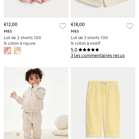
€12,00
€18,00
M&S
M&S
Lot de 2 shorts 100
Lot de 3 shorts 100
% coton à rayure
% coton à motif
latérale (jusqu’au 5
cupcake (jusqu’au 5
5.0
ans)
ans)
3 les commentaires reçus