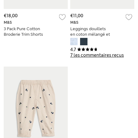
€18,00
€11,00
M&S
M&S
3 Pack Pure Cotton
Leggings douillets
Broderie Trim Shorts
en coton mélangé et
(0-3 Yrs)
doublure en polaire
(jusqu’au 6 ans)
4.7
7 les commentaires reçus