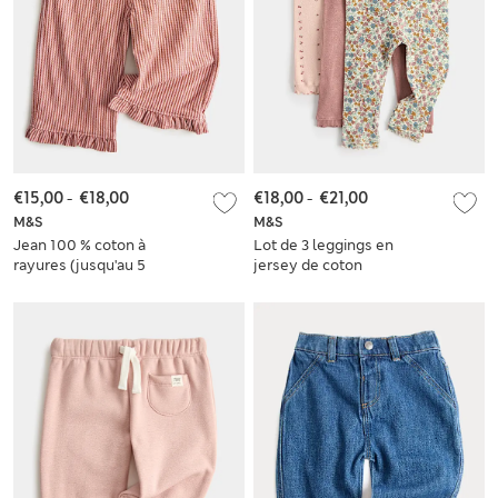
€15,00
-
€18,00
€18,00
-
€21,00
M&S
M&S
Jean 100 % coton à
Lot de 3 leggings en
rayures (jusqu'au 5
jersey de coton
ans)
floral (jusqu’au 5
ans)