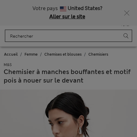
Tous droits payés
Obtenez 15 % de réduction, avec un cadeau en plus - DERNIER JOUR
Votre pays
United States?
Aller sur le site
Menu
Se connecter
Enregistré
Panier
Accueil
Femme
Chemises et blouses
Chemisiers
M&S
Chemisier à manches bouffantes et motif
pois à nouer sur le devant