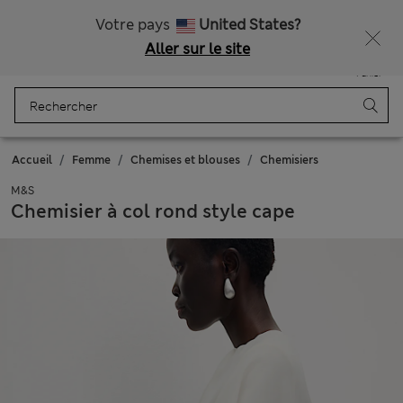
Tous droits payés
Votre pays
United States?
Aller sur le site
Menu
Se connecter
Enregistré
Panier
Accueil
Femme
Chemises et blouses
Chemisiers
M&S
Chemisier à col rond style cape