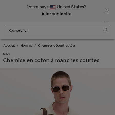
Tous droits payés
Obtenez 15 % de réduction, avec un cadeau en plus - DERNIER JOUR
Votre pays
United States?
Aller sur le site
Menu
Se connecter
Enregistré
Panier
Accueil
Homme
Chemises décontractées
M&S
Chemise en coton à manches courtes