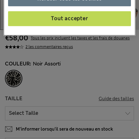
Tout accepter
€58,00
Tous les prix incluent les taxes et les frais de douanes
2 les commentaires reçus
COULEUR:
Noir Assorti
TAILLE
Guide des tailles
M’informer lorsqu’il sera de nouveau en stock