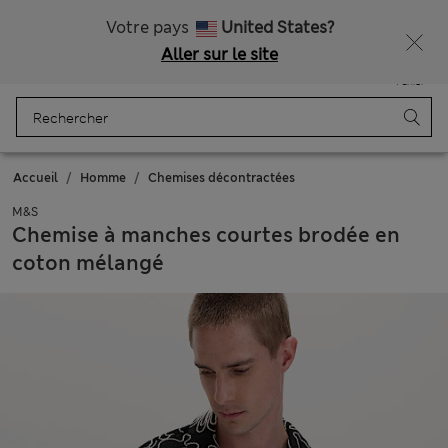
Tous droits payés
Ça vous dirait 10 % de réduction ? Profitez-en avec davantage de récompenses exclusives en vous inscrivant à Sparks
Votre pays
United States?
Aller sur le site
Menu
Se connecter
Enregistré
Panier
Accueil
Homme
Chemises décontractées
M&S
Chemise à manches courtes brodée en
coton mélangé