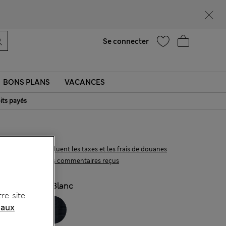
UR
Aide
Se connecter
BONS PLANS
VACANCES
its payés
€50,00
Tous les prix incluent les taxes et les frais de douanes
19 les commentaires reçus
COULEUR:
Blanc
re site
 aux