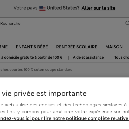
btenez 15 % de réduction, avec un cadeau en plus - DERNIER JO
Tous droits payés
Votre pays
United States?
Aller sur le site
MME
ENFANT & BÉBÉ
RENTRÉE SCOLAIRE
MAISON
|
|
 à domicile gratuite à partir de 100 €
Aide et assistance
Tous dro
ches courtes 100 % coton coupe standard
s 100 % coton coupe
 vie privée est importante
te web utilise des cookies et des technologies similaires à
tes fins, y compris pour améliorer votre expérience sur not
ndez-vous ici pour lire notre politique complète relative