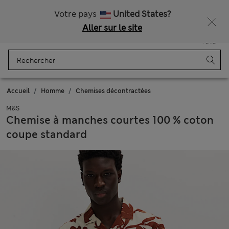
Tous droits payés
Ça vous dirait 10 % de réduction ? Profitez-en avec davantage de récompenses exclusives en vous inscrivant à Sparks
Votre pays
United States?
Aller sur le site
Menu
Se connecter
Enregistré
Panier
Accueil
Homme
Chemises décontractées
M&S
Chemise à manches courtes 100 % coton
coupe standard