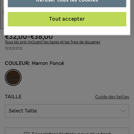
Tout accepter
€32,00
-
€38,00
Tous les prix incluent les taxes et les frais de douanes
COULEUR:
Marron Foncé
TAILLE
Guide des tailles