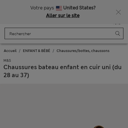
Tous droits payés
Ça vous dirait 10 % de réduction ? Profitez-en avec davantage de récompenses exclusives en vous inscrivant à Sparks
Votre pays
United States?
Aller sur le site
Menu
Se connecter
Enregistré
Panier
Accueil
ENFANT & BÉBÉ
Chaussures/bottes, chaussons
M&S
Chaussures bateau enfant en cuir uni (du
28 au 37)