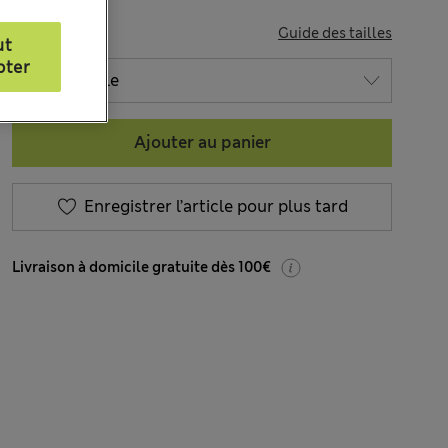
TAILLE
Guide des tailles
ut
pter
Ajouter au panier
Enregistrer l’article pour plus tard
Livraison à domicile gratuite dès 100€