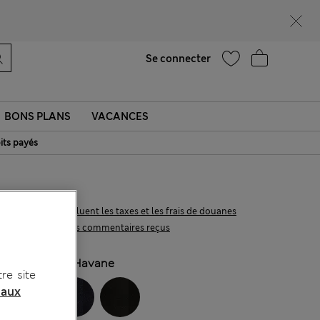
Ça vous dirait 10 % de réduction ? Profitez-en avec davantage de récompenses exclusives en vous inscrivant à Sparks
Aide
Se connecter
BONS PLANS
VACANCES
its payés
€73,00
Tous les prix incluent les taxes et les frais de douanes
83 les commentaires reçus
COULEUR:
Havane
re site
 aux