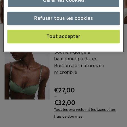
Gérer les cookies
Refuser tous les cookies
Choisissez vos articles :
Tout accepter
AUTOGRAPH
Soutien-gorge à
balconnet push-up
Boston à armatures en
microfibre
€27,00
-
€32,00
Tous les prix incluent les taxes et les
frais de douanes