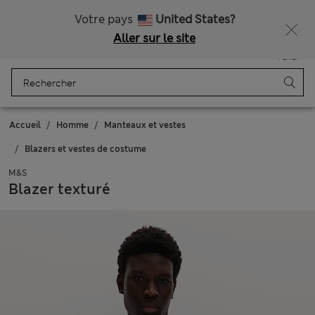
Tous droits payés
Votre pays
United States?
Aller sur le site
Menu
Se connecter
Enregistré
Panier
Accueil
Homme
Manteaux et vestes
Blazers et vestes de costume
M&S
Blazer texturé