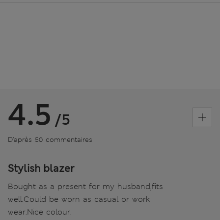
4.5
/5
D’après 50 commentaires
Stylish blazer
Bought as a present for my husband,fits
well.Could be worn as casual or work
wear.Nice colour.