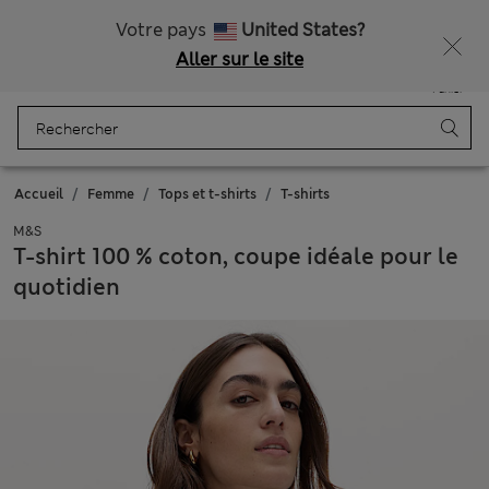
Tous droits payés
Votre pays
United States?
Aller sur le site
Menu
Se connecter
Enregistré
Panier
Accueil
Femme
Tops et t-shirts
T-shirts
M&S
T-shirt 100 % coton, coupe idéale pour le
quotidien