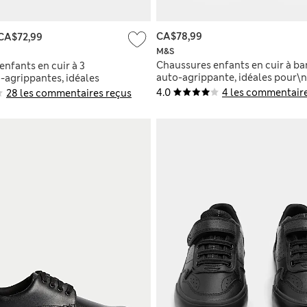
CA$78,99
CA$72,99
M&S
Chaussures enfants en cuir à b
nfants en cuir à 3
auto-agrippante, idéales pour\n
-agrippantes, idéales
l’école (du 32 au 43)
 (du 35,5 au 43)
4.0
4 les commentaire
28 les commentaires reçus