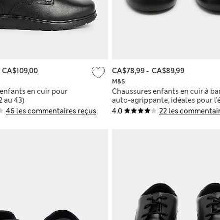
-
CA$109,00
CA$78,99
-
CA$89,99
M&S
enfants en cuir pour
Chaussures enfants en cuir à b
2 au 43)
auto-agrippante, idéales pour l’
(du 25,5 au 34,5)
46 les commentaires reçus
4.0
22 les commentair