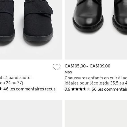
CA$105,00
-
CA$109,00
M&S
nts à bande auto-
Chaussures enfants en cuir à lac
du 24 au 37)
idéales pour l’école (du 35,5 au 
46 les commentaires reçus
3.6
66 les commentai