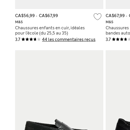
CA$56,99
-
CA$67,99
CA$67,99
-
M&S
M&S
Chaussures enfants en cuir, idéales
Chaussures e
pour l’école (du 25,5 au 35)
bandes auto
pour l’école
3.7
44 les commentaires reçus
3.7