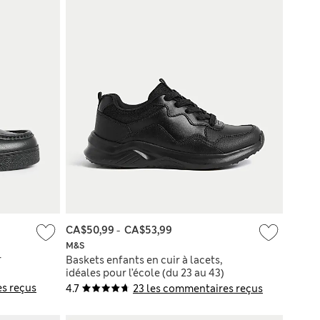
CA$50,99
-
CA$53,99
M&S
r
Baskets enfants en cuir à lacets,
idéales pour l’école (du 23 au 43)
s reçus
4.7
23 les commentaires reçus