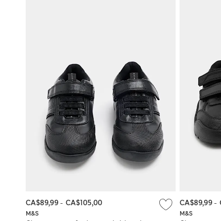
CA$89,99
-
CA$105,00
CA$89,99
-
M&S
M&S