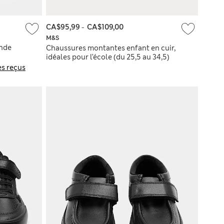
CA$95,99
-
CA$109,00
M&S
ande
Chaussures montantes enfant en cuir,
idéales pour l’école (du 25,5 au 34,5)
s reçus