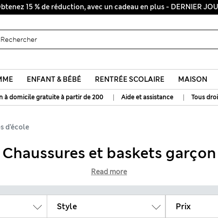
btenez 15 % de réduction, avec un cadeau en plus - DERNIER JO
Tous droits payés
MME
ENFANT & BÉBÉ
RENTRÉE SCOLAIRE
MAISON
|
|
n à domicile gratuite à partir de 200
Aide et assistance
Tous droi
s d’école
Chaussures et baskets garçon
Read more
Style
Prix