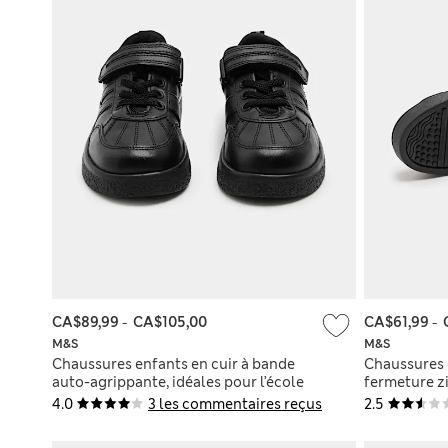
CA$89,99
-
CA$105,00
CA$61,99
-
M&S
M&S
Chaussures enfants en cuir à bande
Chaussures 
auto-agrippante, idéales pour l’école
fermeture zi
(du 25,5 au 34,5)
au 34,5)
4.0
3 les commentaires reçus
2.5