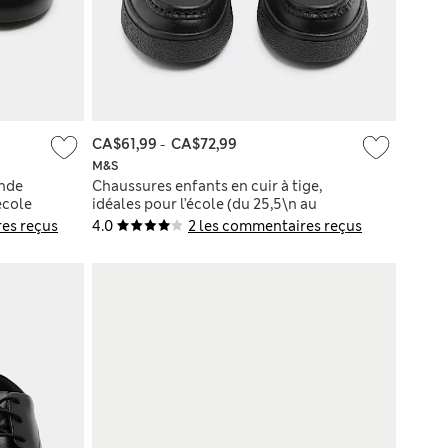
CA$61,99
-
CA$72,99
M&S
ande
Chaussures enfants en cuir à tige,
école
idéales pour l’école (du 25,5\n au
34,5)
es reçus
4.0
2 les commentaires reçus