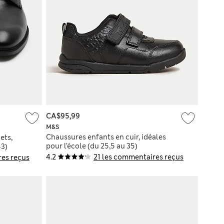
CA$95,99
M&S
Chaussures enfants en cuir, idéales
ets,
pour l’école (du 25,5 au 35)
43)
4.2
21 les commentaires reçus
res reçus