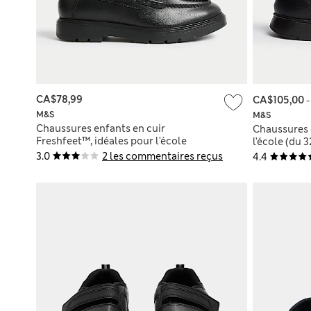
CA$78,99
CA$105,00
M&S
M&S
Chaussures enfants en cuir
Chaussures 
Freshfeet™, idéales pour l'école
l’école (du 3
3.0
2 les commentaires reçus
4.4