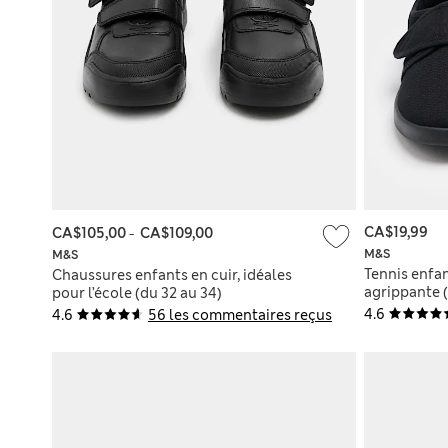
CA$19,99
CA$105,00
-
CA$109,00
M&S
M&S
Tennis enfa
Chaussures enfants en cuir, idéales
agrippante (
pour l’école (du 32 au 34)
4.6
4.6
56 les commentaires reçus