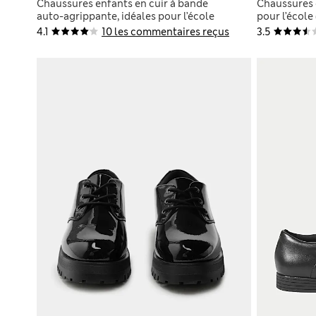
Chaussures enfants en cuir à bande
Chaussures e
auto-agrippante, idéales pour l’école
pour l’école
(du 25,5 au 34,5)
4.1
10 les commentaires reçus
3.5