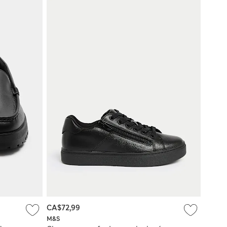
CA$72,99
M&S