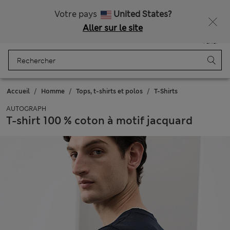
Tous droits payés
Obtenez 15 % de réduction, avec un cadeau en plus - DERNIER JOUR
Votre pays
United States?
Aller sur le site
Menu
Se connecter
Enregistré
Panier
Accueil
Homme
Tops, t-shirts et polos
T-Shirts
AUTOGRAPH
T-shirt 100 % coton à motif jacquard