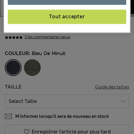
Tout accepter
CA$81,99
Tous les prix incluent les taxes et les frais de douanes
3 les commentaires reçus
COULEUR:
Bleu De Minuit
TAILLE
Guide des tailles
M’informer lorsqu’il sera de nouveau en stock
Enregistrer l’article pour plus tard