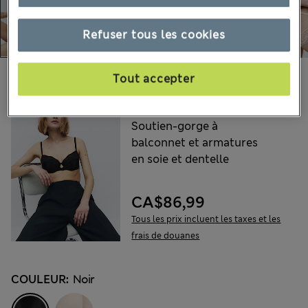
Refuser tous les cookies
Choisissez vos articles :
Tout accepter
ROSIE
Soutien-gorge à
balconnet et armatures
en soie et dentelle
CA$86,99
Tous les prix incluent les taxes et les
frais de douanes
COULEUR:
Noir