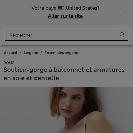
Rentrée scolaire : -20 % dès 2 articles achetés
Livraison gratuite dès 200$
Votre pays
United States?
Aller sur le site
Menu
Se connecter
Enregistré
Panier
Accueil
Lingerie
Ensembles lingerie
ROSIE
Soutien-gorge à balconnet et armatures
en soie et dentelle