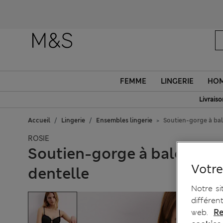
FEMME
LINGERIE
HO
Livraiso
Accueil
Lingerie
Ensembles lingerie
Soutien-gorge à bal
ROSIE
Soutien-gorge à balconnet
Votre
dentelle
Notre si
différen
web.
Re