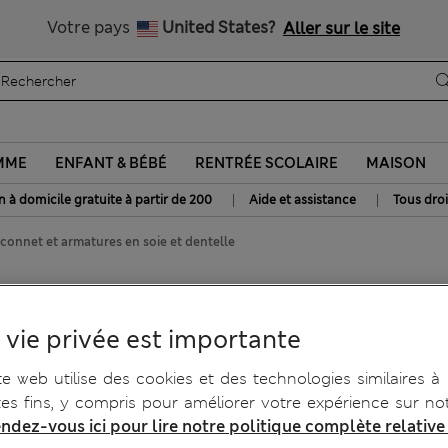
Tous droits payés
Votre pays
United States?
Aller sur le site
MME
ENFANT & BÉBÉ
RENTRÉE SCOLAIRE
MAISON
|
|
n à domicile gratuite à partir de 200
Aide et assistance
Tous droi
connet et armatures en soie et dentelle
 et armatures en soie et
 vie privée est importante
te web utilise des cookies et des technologies similaires à
tes fins, y compris pour améliorer votre expérience sur not
ndez-vous ici pour lire notre politique complète relative