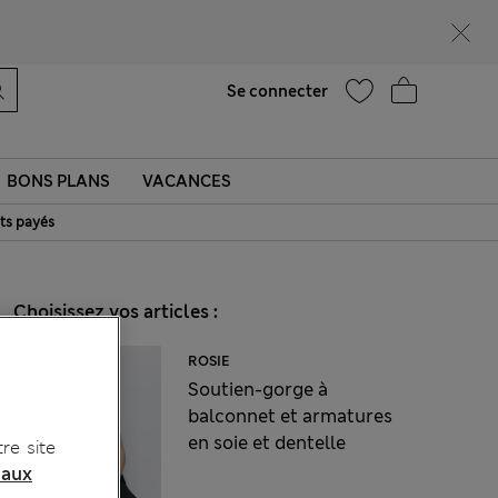
Ça vous dirait 15 % de réduction ? Profitez-en, avec davantage de récompenses exclusives en vous inscrivant à Sparks
Aide
Trouver un magasin
Se connecter
BONS PLANS
VACANCES
ts payés
Choisissez vos articles :
ROSIE
Soutien-gorge à
balconnet et armatures
en soie et dentelle
re site
 aux