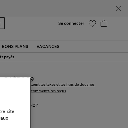
Ça vous dirait 15 % de réduction ? Profitez-en, avec davantage de récompenses exclusives en vous inscrivant à Sparks
Aide
Trouver un magasin
Se connecter
BONS PLANS
VACANCES
ts payés
CA$94,99
Tous les prix incluent les taxes et les frais de douanes
7 les commentaires reçus
COULEUR:
Noir
re site
Épuisé
 aux