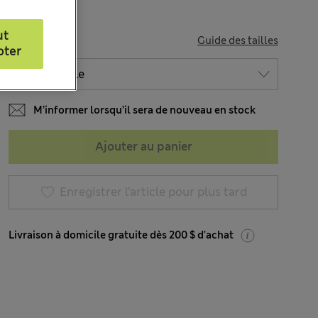
ut
TAILLE
Guide des tailles
pter
M’informer lorsqu’il sera de nouveau en stock
Ajouter au panier
Enregistrer l’article pour plus tard
Livraison à domicile gratuite dès 200 $ d'achat