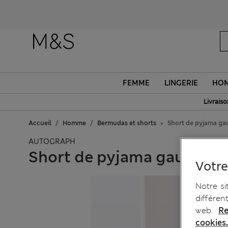
FEMME
LINGERIE
HO
Livraiso
Accueil
Homme
Bermudas et shorts
Short de pyjama ga
AUTOGRAPH
Short de pyjama gaufré en
Votre
Notre si
différen
web.
Re
cookies.