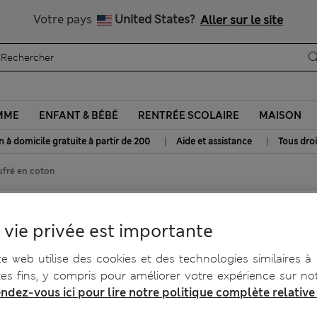
Tous droits payés
Votre pays
United States?
Aller sur le site
MME
ENFANT & BÉBÉ
RENTRÉE SCOLAIRE
MAISON
|
|
n à domicile gratuite à partir de 200
Aide et assistance
Tous droi
ufré en coton
 coton
 vie privée est importante
te web utilise des cookies et des technologies similaires à
tes fins, y compris pour améliorer votre expérience sur not
ndez-vous ici pour lire notre politique complète relative