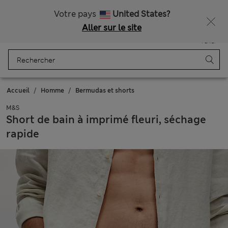
Tous droits payés
Obtenez 15 % de réduction, avec un cadeau en plus - DERNIER JOUR
Votre pays
United States?
Aller sur le site
Menu
Se connecter
Enregistré
Panier
Accueil
Homme
Bermudas et shorts
M&S
Short de bain à imprimé fleuri, séchage
rapide