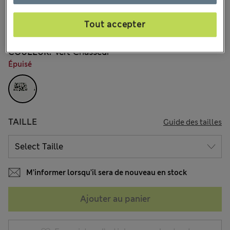
CA$67,99
Tous les prix incluent les taxes et les frais de douanes
Tout accepter
2 les commentaires reçus
COULEUR:
Vert Chasseur
Épuisé
TAILLE
Guide des tailles
M’informer lorsqu’il sera de nouveau en stock
Ajouter au panier