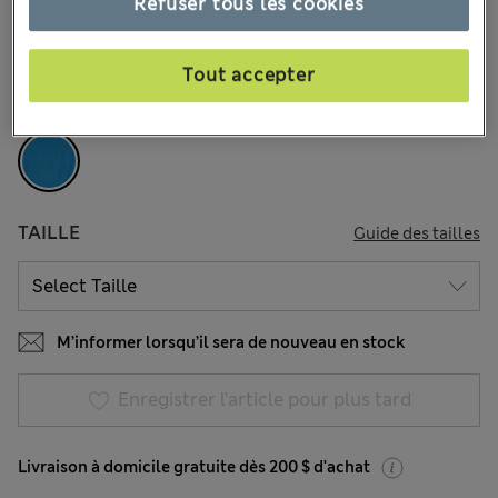
Refuser tous les cookies
35 les commentaires reçus
Tout accepter
COULEUR:
Bleu Martin-Pêcheur
Épuisé
TAILLE
Guide des tailles
M’informer lorsqu’il sera de nouveau en stock
Enregistrer l’article pour plus tard
Livraison à domicile gratuite dès 200 $ d'achat