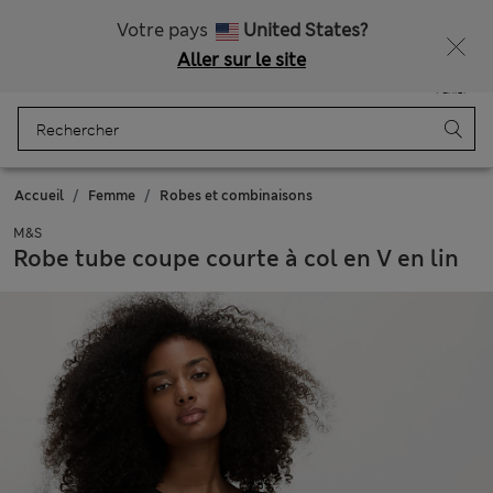
Tous droits payés
Ça vous dirait 15 % de réduction ? Profitez-en, avec davantage de récompenses exclusives en vous inscrivant à Sparks
Votre pays
United States?
Aller sur le site
Menu
Se connecter
Enregistré
Panier
Accueil
Femme
Robes et combinaisons
M&S
Robe tube coupe courte à col en V en lin