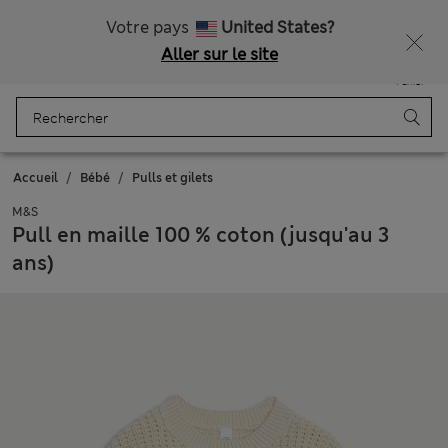
Tous droits payés
Ça vous dirait 15 % de réduction ? Profitez-en, avec davantage de récompenses exclusives en vous inscrivant à Sparks
Votre pays
United States?
Aller sur le site
Menu
Se connecter
Enregistré
Panier
Accueil
Bébé
Pulls et gilets
M&S
Pull en maille 100 % coton (jusqu'au 3
ans)