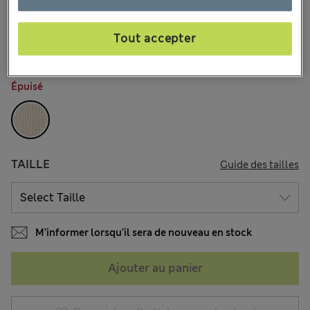
CA$33,99
Tous les prix incluent les taxes et les frais de douanes
1 les commentaires reçus
Tout accepter
COULEUR:
Crème
Épuisé
TAILLE
Guide des tailles
M’informer lorsqu’il sera de nouveau en stock
Ajouter au panier