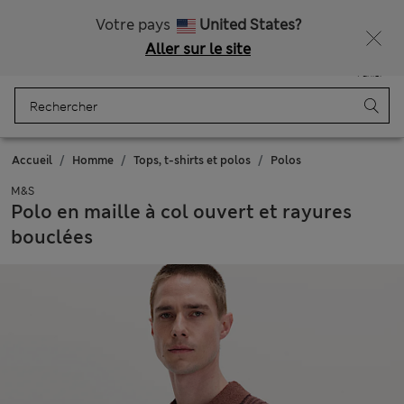
Tous droits payés
Votre pays
United States?
Aller sur le site
Menu
Se connecter
Enregistré
Panier
Accueil
Homme
Tops, t-shirts et polos
Polos
M&S
Polo en maille à col ouvert et rayures
bouclées