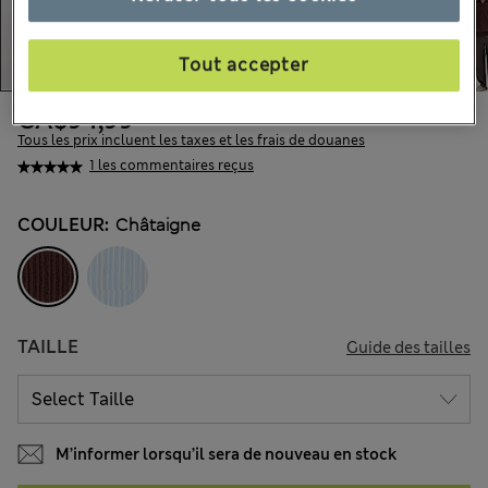
Tout accepter
CA$94,99
Tous les prix incluent les taxes et les frais de douanes
1 les commentaires reçus
COULEUR:
Châtaigne
TAILLE
Guide des tailles
M’informer lorsqu’il sera de nouveau en stock