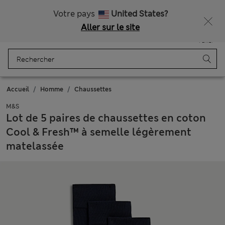
Tous droits payés
Votre pays
United States?
Aller sur le site
Menu
Se connecter
Enregistré
Panier
Accueil
Homme
Chaussettes
M&S
Lot de 5 paires de chaussettes en coton
Cool & Fresh™ à semelle légèrement
matelassée