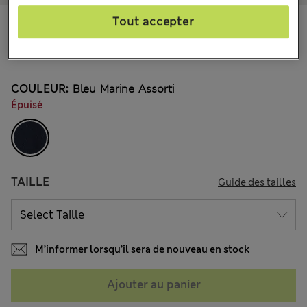
CA$32,99
Tout accepter
Tous les prix incluent les taxes et les frais de douanes
13 les commentaires reçus
COULEUR:
Bleu Marine Assorti
Épuisé
TAILLE
Guide des tailles
M’informer lorsqu’il sera de nouveau en stock
Ajouter au panier